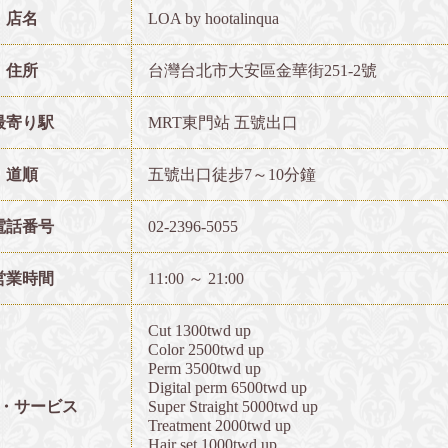
店名
LOA by hootalinqua
住所
台灣台北市大安區金華街251-2號
最寄り駅
MRT東門站 五號出口
道順
五號出口徒步7～10分鐘
電話番号
02-2396-5055
営業時間
11:00 ～ 21:00
Cut 1300twd up
Color 2500twd up
Perm 3500twd up
Digital perm 6500twd up
・サービス
Super Straight 5000twd up
Treatment 2000twd up
Hair set 1000twd up