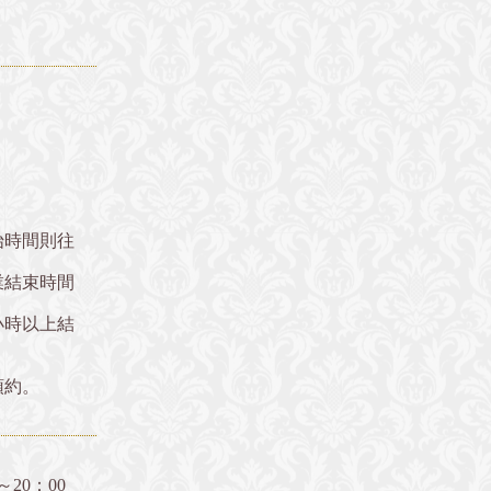
始時間則往
業結束時間
小時以上結
預約。
～20：00