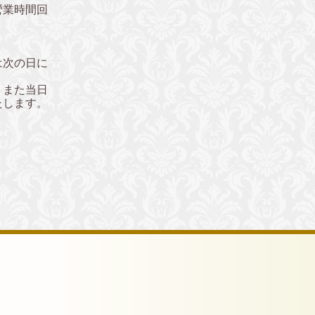
營業時間回
は次の日に
。また当日
たします。