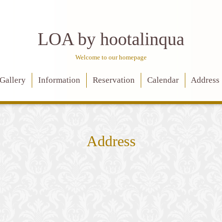
LOA by hootalinqua
Welcome to our homepage
Gallery
Information
Reservation
Calendar
Address
Address