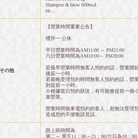
Shampoo & blow 600twd
etc...
【營業時間重要公告】
禮拜一 公休
平日營業時間為AM11:00 ～ PM21:00
六日營業時間為AM10:00～ PM20:00
若最早營業時間無客人預約的話，營業開
その他
後延一小時。
若最晚受理預約時間無客人預約的話，營
則提前一小時。
※根據當日預約狀況，有可能會提前一個
束營業。
營業時間後來電預約的客人，恕無法受理
造成您的不便敬請見諒。
因上班時間為
週二～ 周五11：00～21：00/六日為10：00