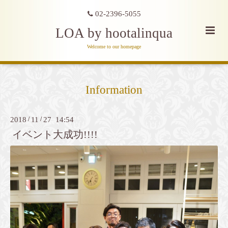
02-2396-5055
LOA by hootalinqua
Welcome to our homepage
Information
2018
/
11
/
27 14:54
イベント大成功!!!!