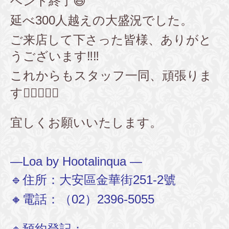
ベント終了😆
延べ300人越えの大盛況でした。
ご来店して下さった皆様、ありがと
うございます‼️‼️
これからもスタッフ一同、頑張りま
す💇‍♂️💇🏼‍♀️
宜しくお願いいたします。
—Loa by Hootalinqua —
🔹住所：大安區金華街251-2號
🔸電話：（02）2396-5055
🔹預約登記：