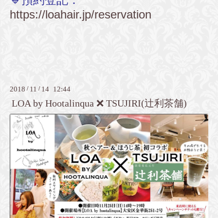
https://loahair.jp/reservation
2018
/
11
/
14 12:44
LOA by Hootalinqua ❌ TSUJIRI(辻利茶舗)