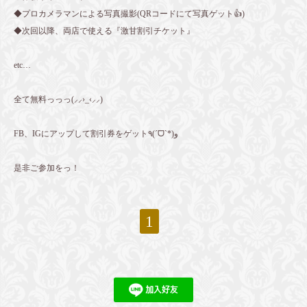
◆プロカメラマンによる写真撮影(QRコードにて写真ゲット👍)
◆次回以降、両店で使える『激甘割引チケット』
etc…
全て無料っっっ(⸝⸝›_‹⸝⸝)
FB、IGにアップして割引券をゲット٩(ˊᗜˋ*)و
是非ご参加をっ！
1