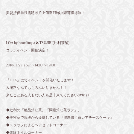
美髮折價券只需將照片上傳至FB或ig即可獲得喔！
LOA by hootalinqua ❌ TSUJIRI(辻利茶舗)
コラボイベント開催決定！
2018/11/25（Sun.) 14:00 〜19:00
『LOA』にてイベントを開催いたします！
入場料なんてもちろんいりません！！
来たことある人もない人も是非来てください(ᵒ̴̷͈ᗨᵒ̴̶̷͈ )✧
◆辻利の『絶品焙じ茶』『悶絶焙じ茶ラテ』、
◆美容室で普段から提供している『濃厚焙じ茶レアチーズケーキ』
◆スタッフによるヘアセットコーナー
◆体験ネイルコーナー