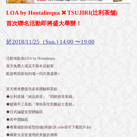
LOA by Hootalinqua ❌ TSUJIRI(辻利茶舗)
首次聯名活動即將盛大舉辦！
於2018/11/25（Sun.) 14:00 〜19:00
活動地點為LOA by Hootalinqua
當天免費入場且不限本店顧客
歡迎舊雨新知到場一同共襄盛舉✨
當天將免費提供多樣體驗和茶點
◆辻利茶舖『絕品焙茶』『悶絶焙茶拿鐵』
◆髮廊手工茶點『厚焙茶生乳酪起士蛋糕』
◆日式編髮造型體驗區
◆美甲體驗區
◆專業攝影師造型拍攝(掃描QR code就可下載照片👍)
◆兩家分店皆適用的美髮折價券