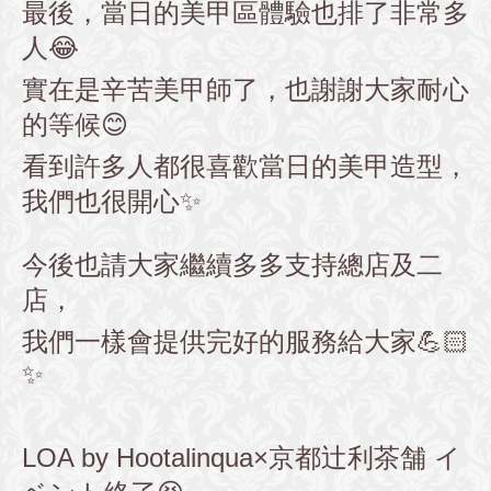
最後，當日的美甲區體驗也排了非常多
人😂
實在是辛苦美甲師了，也謝謝大家耐心
的等候😊
看到許多人都很喜歡當日的美甲造型，
我們也很開心✨
今後也請大家繼續多多支持總店及二
店，
我們一樣會提供完好的服務給大家💪🏻
✨
LOA by Hootalinqua×京都辻利茶舗 イ