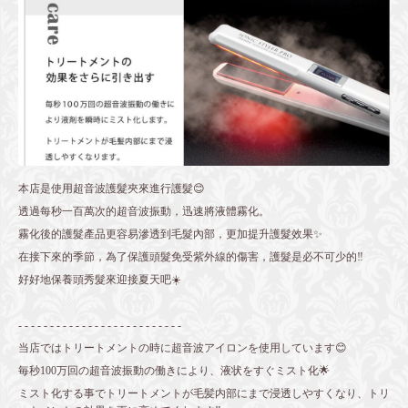
本店是使用超音波護髮夾來進行護髮😊
透過每秒一百萬次的超音波振動，迅速將液體霧化。
霧化後的護髮產品更容易滲透到毛髮內部，更加提升護髮效果✨
在接下來的季節，為了保護頭髮免受紫外線的傷害，護髮是必不可少的‼️
好好地保養頭秀髮來迎接夏天吧☀️
- - - - - - - - - - - - - - - - - - - - - - - - - -
当店ではトリートメントの時に超音波アイロンを使用しています😊
毎秒100万回の超音波振動の働きにより、液状をすぐミスト化🌟
ミスト化する事でトリートメントが毛髪内部にまで浸透しやすくなり、トリ