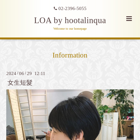
02-2396-5055
LOA by hootalinqua
Welcome to our homepage
Information
2024
/
06
/
29 12:11
女生短髮