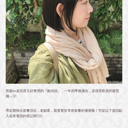
剪髮✂️超百搭又好整理的『鮑伯頭』，一年四季都適合，是很受歡迎的髮型
哦～👌🏻
🉐近期推出套餐項目，老顧客，新貴賓皆享有套餐的優惠喔！可從以下資訊點
入或來電預約登記唷💁🏻‍♀️