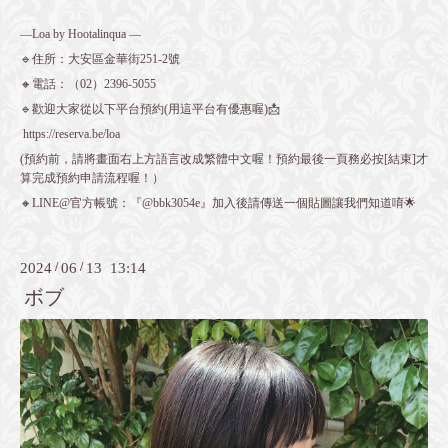
—Loa by Hootalinqua —
🔹住所：大安區金華街251-2號
🔸電話：（02）2396-5055
🔹歡迎大家從以下平台預約(用這平台有優惠喔)📩
https://reserva.be/loa
(預約前，請將畫面右上方語言改成繁體中文喔！預約最後一頁務必按[結束]才
算完成預約申請流程喔！）
🔸LINE@官方帳號：『@bbk3054e』加入後請傳送一個貼圖讓我們知道唷🌟
2024
/
06
/
13 13:14
ボブ