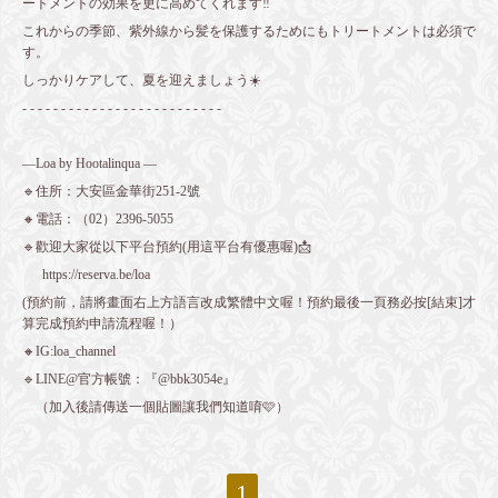
ートメントの効果を更に高めてくれます‼️
これからの季節、紫外線から髪を保護するためにもトリートメントは必須で
す。
しっかりケアして、夏を迎えましょう☀️
- - - - - - - - - - - - - - - - - - - - - - - - - -
—Loa by Hootalinqua —
🔹住所：大安區金華街251-2號
🔸電話：（02）2396-5055
🔹歡迎大家從以下平台預約(用這平台有優惠喔)📩
https://reserva.be/loa
(預約前，請將畫面右上方語言改成繁體中文喔！預約最後一頁務必按[結束]才
算完成預約申請流程喔！）
🔸IG:loa_channel
🔹LINE@官方帳號：『@bbk3054e』
（加入後請傳送一個貼圖讓我們知道唷🩷）
1