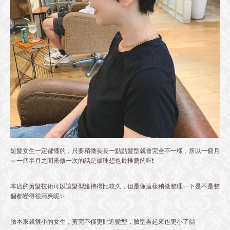
短髮女生一定都懂的，只要稍微長長一點點髮型就會完全不一樣，所以一個月
～一個半月之間來修一次的話是最理想也最推薦的喔❗️
本店的剪髮技術可以讓髮型維持得比較久，但是像這樣稍微整理一下是不是整
個都變得很清爽呢✨
臉本來就很小的女生，剪完不僅更貼近髮型，臉型看起來也更小了🤗