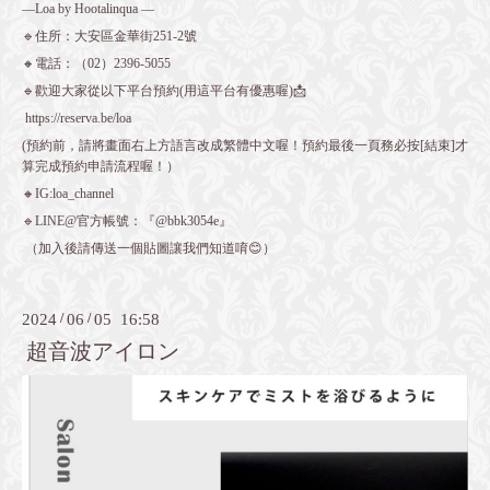
—Loa by Hootalinqua —
🔹住所：大安區金華街251-2號
🔸電話：（02）2396-5055
🔹歡迎大家從以下平台預約(用這平台有優惠喔)📩
https://reserva.be/loa
(預約前，請將畫面右上方語言改成繁體中文喔！預約最後一頁務必按[結束]才
算完成預約申請流程喔！）
🔸IG:loa_channel
🔹LINE@官方帳號：『@bbk3054e』
（加入後請傳送一個貼圖讓我們知道唷😊）
2024
/
06
/
05 16:58
超音波アイロン