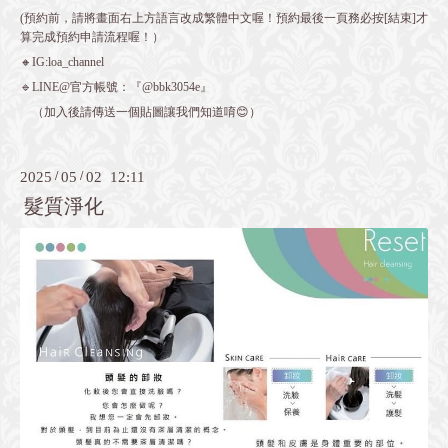
(預約前，請將畫面右上方語言改成繁體中文喔！預約最後一頁務必按[結束]才
算完成預約申請流程喔！）
🔸IG:loa_channel
🔹LINE@官方帳號：『@bbk3054e』
（加入後請傳送一個貼圖讓我們知道唷😊）
2025
/
05
/
02 12:11
髮質淨化