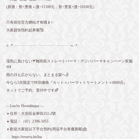
(原價：剪+燙捲＋護=11100元，剪+燙直+護=10100元）
只有前往官方網站才有哦📱✨
大家趕快預約起來喔🥰
⟡.·*.··············································⟡.·*.
湿気に負けない☔️梅雨前ストレートパーマ・デジパパーマキャンペーン実施
中❗️
雨の日も広がらない、まとまる髪へ✌️
今なら5月限定で特別価格『カット＋パーマ＋トリートメント＝6000元』
ネットでご予約、受付中です🌈
—Loa by Hootalinqua —
🔹住所：大安區金華街251-2號
🔸電話：（02）2396-5055
🔹歡迎大家從以下平台預約(用這平台有優惠喔)📩
https://reserva.be/loa