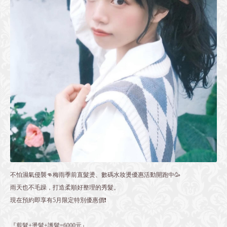
不怕濕氣侵襲👊梅雨季前直髮燙、數碼水妝燙優惠活動開跑中🥳
雨天也不毛躁，打造柔順好整理的秀髮。
現在預約即享有5月限定特別優惠價❗️
『剪髮+燙髮+護髮=6000元』