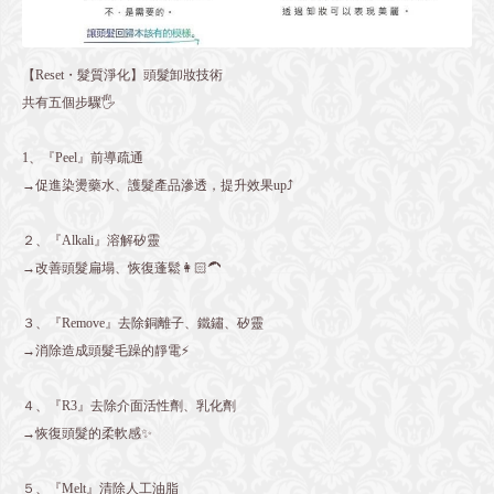
【Reset・髮質淨化】頭髮卸妝技術
共有五個步驟🖐️
1、『Peel』前導疏通
→促進染燙藥水、護髮產品滲透，提升效果up⤴️
２、『Alkali』溶解矽靈
→改善頭髮扁塌、恢復蓬鬆👩🏻‍🦱
３、『Remove』去除銅離子、鐵鏽、矽靈
→消除造成頭髮毛躁的靜電⚡️
４、『R3』去除介面活性劑、乳化劑
→恢復頭髮的柔軟感✨
５、『Melt』清除人工油脂