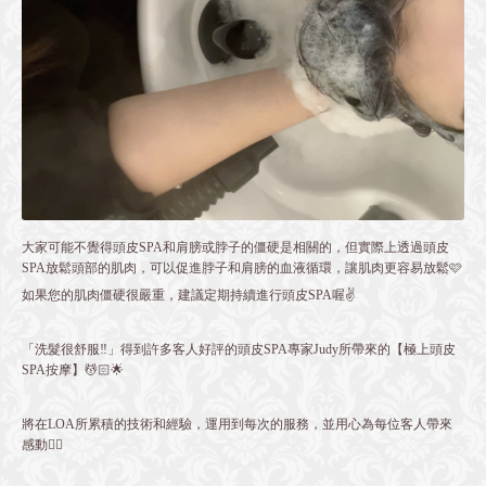
大家可能不覺得頭皮SPA和肩膀或脖子的僵硬是相關的，但實際上透過頭皮
SPA放鬆頭部的肌肉，可以促進脖子和肩膀的血液循環，讓肌肉更容易放鬆🩷
如果您的肌肉僵硬很嚴重，建議定期持續進行頭皮SPA喔✌️
「洗髮很舒服‼️」得到許多客人好評的頭皮SPA專家Judy所帶來的【極上頭皮
SPA按摩】💆🏻🌟
將在LOA所累積的技術和經驗，運用到每次的服務，並用心為每位客人帶來
感動❤️‍🔥