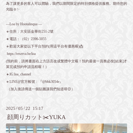
為了讓更多的客人可以體驗，我們以期間限定的特別價格提供服務。期待您的
光臨☺️✨
—Loa by Hootalinqua —
🔹住所：大安區金華街251-2號
🔸電話：（02）2396-5055
🔹歡迎大家從以下平台預約(用這平台有優惠喔)📩
https://reserva.be/loa
(預約前，請將畫面右上方語言改成繁體中文喔！預約最後一頁務必按[結束]才
算完成預約申請流程喔！）
🔸IG:loa_channel
🔹LINE@官方帳號：『@bbk3054e』
（加入後請傳送一個貼圖讓我們知道唷😊）
2025
/
05
/
22 15:17
顔周りカット✂️YUKA