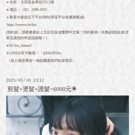
🔹住所：大安區金華街251-2號
🔸電話：（02）2396-5055
🔹歡迎大家從以下平台預約(用這平台有優惠喔)📩
https://reserva.be/loa
(預約前，請將畫面右上方語言改成繁體中文喔！預約最後一頁務必按[結束]才
算完成預約申請流程喔！）
🔸IG:loa_channel
🔹LINE@官方帳號：『@bbk3054e』
（加入後請傳送一個貼圖讓我們知道唷😊）
2025
/
05
/
10 23:12
剪髮+燙髮+護髮=6000元🌟