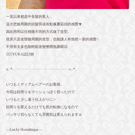
一直以來都是中長髮的客人，
這次把臉周圍的頭髮剪成有點像蘑菇頭的感覺🍄
因此用和以往稍微不同的方式做了造型。
就算只是改變臉周圍的造型，也能讓人有煥然一新的感覺✨
不用剪太多也能輕鬆改變整體氛圍喔😉
💇🏻‍♀️YUKA設計師
⟡.·*.··············································⟡.·*.
いつもミディアムヘアーのお客様。
今回は顔周りをマッシュっぽく切ったので
いつもと少し違う仕上がりに✨
顔周りを変えるだけでも気分転換になるので
バッサリ切らなくても雰囲気は変えられます☺️
—Loa by Hootalinqua —