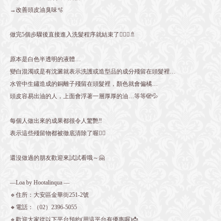
→改善頭皮油臭味🫧
做完5個步驟後直接進入洗髮程序就結束了💆🏻‍♀️🚿
原本是白色半透明的液體…
變白混濁或是有沈澱就表示洗護或造型品的成分殘留在頭髮裡…
水管中生鏽造成的銅離子殘留在頭髮裡，顏色就會偏橘…
頭皮容易出油的人，上面會浮著一層厚厚的油…等等🫣💦
每個人做出來的成果都很令人驚艷‼️
表示這些殘留物都被徹底清除了喔✊🏻
還沒做過的朋友歡迎來試試看哦～🤗
—Loa by Hootalinqua —
🔹住所：大安區金華街251-2號
🔸電話：（02）2396-5055
🔹歡迎大家從以下平台預約(用這平台有優惠喔)📩