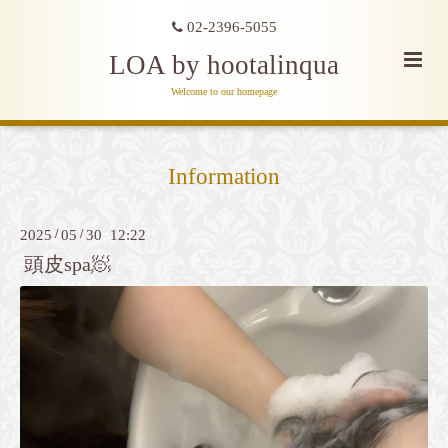
02-2396-5055
LOA by hootalinqua
Welcome to our homepage
Information
2025
/
05
/
30 12:22
頭皮spa🧖