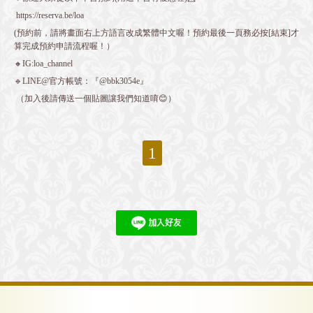
https://reserva.be/loa
(預約前，請將畫面右上方語言改成繁體中文喔！預約最後一頁務必按[結束]才
算完成預約申請流程喔！）
🔸IG:loa_channel
🔹LINE@官方帳號：『@bbk3054e』
（加入後請傳送一個貼圖讓我們知道唷😊）
1