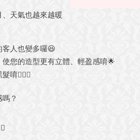
月、天氣也越來越暖
的客人也變多囉
😆
，使您的造型更有立體、輕盈感
唷
🌟
黑髮
唷
🙆🏻‍♀️
感嗎？
🏻