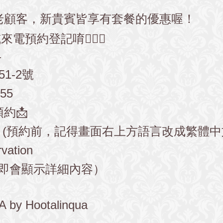
老顧客，新貴賓皆享有套餐的優惠喔！
約登記唷💁🏻‍♀️
—
1-2號
55
約📩
(預約前，記得畫面右上方語言改成繁體中
rvation
即會顯示詳細內容）
A by Hootalinqua