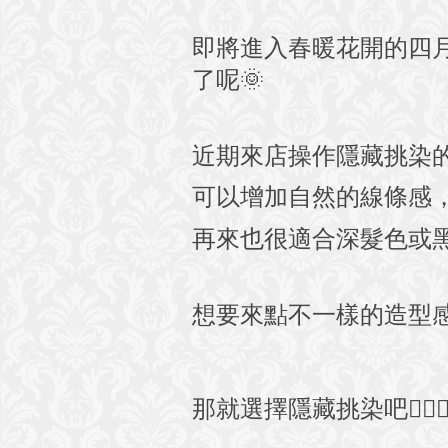
即將進入春暖花開的四
了呢
🌞
近期來店操作隱藏挑染
可以增加自然的線條感
再來也很適合深髮色或
想要來點不一樣的造型
那就選擇隱藏挑染吧
👍🏻