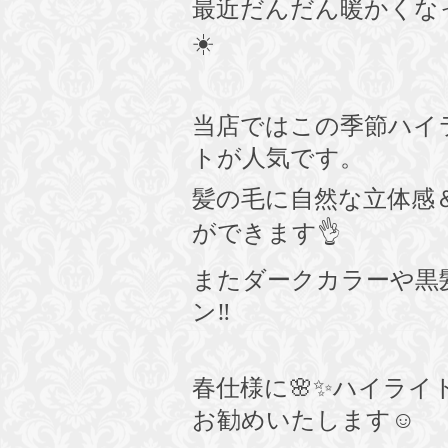
最近だんだん暖かくな
☀️
当店ではこの季節ハイ
トが人気です。
髪の毛に自然な立体感
ができます
👌
またダークカラーや黒
ン
‼️
春仕様に
🌸✨
ハイライ
お勧めいたします
☺️