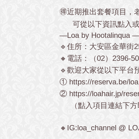
🉐近期推出套餐項目，
可從以下資訊點入或來電預
—Loa by Hootalinqua 
🔹住所：大安區金華街25
🔸電話：（02）2396-50
🔹歡迎大家從以下平台預
①
https://reserva.be/loa
②
https://loahair.jp/rese
（點入項目連結下方
🔸IG:loa_channel @ LO