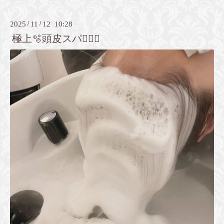
2025
/
11
/
12 10:28
極上🫧頭皮スパ💆🏻‍♀️