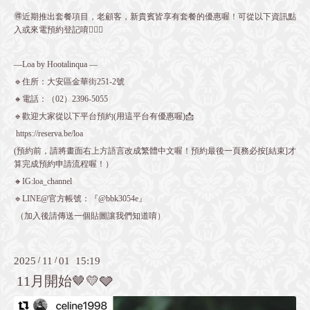
🉐近期推出套餐項目，老顧客，新貴賓皆享有套餐的優惠喔！可從以下資訊點
入或來電預約登記唷💁🏻‍♀️
—Loa by Hootalinqua —
🔹住所：大安區金華街251-2號
🔸電話：（02）2396-5055
🔹歡迎大家從以下平台預約(用這平台有優惠喔)📩
https://reserva.be/loa
(預約前，請將畫面右上方語言改成繁體中文喔！預約最後一頁務必按[結束]才
算完成預約申請流程喔！）
🔸IG:loa_channel
🔹LINE@官方帳號：『@bbk3054e』
（加入後請傳送一個貼圖讓我們知道唷）
2025
/
11
/
01 15:19
11月開始🤎💛🩶