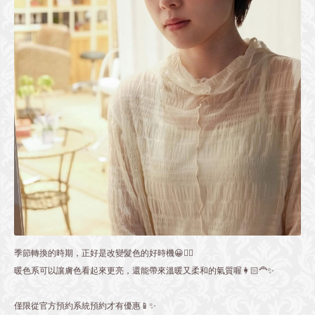
季節轉換的時期，正好是改變髮色的好時機😀👍🏻
暖色系可以讓膚色看起來更亮，還能帶來溫暖又柔和的氣質喔👩🏻‍🦰✨
僅限從官方預約系統預約才有優惠📱✨