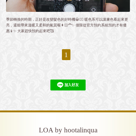
季節轉換的時期，正好是改變髮色的好時機😀👍🏻 暖色系可以讓膚色看起來更
亮，還能帶來溫暖又柔和的氣質喔👩🏻‍🦰✨ 僅限從官方預約系統預約才有優
惠📱✨ 大家趕快預約起來吧🥰
1
LOA by hootalinqua