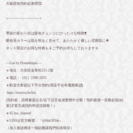
大家趕快預約起來吧🥰
⋆┈┈┈┈┈┈┈┈┈┈┈┈┈┈┈⋆
季節の変わり目は髪色チェンジにぴったりな時期❣️
暖色系カラーは肌を明るく見せて、あたたかく優しい雰囲気に🌟
ネット限定のお得な特典も📱ご予約お待ちしております☺️
—Loa by Hootalinqua —
🔹地址：大安區金華街251-2號
🔸電話：（02）2396-5055
🔹歡迎大家從以下平台預約(用這平台有優惠喔)📩
https://reserva.be/loa
(預約前，請將畫面左右/右下語言改成繁體中文喔！預約最後一頁務必按[結
束]才算完成預約申請流程喔！）
🔸IG:loa_channel
🔹LINE@官方帳號：『@bbk3054e』
（加入後請傳送一個貼圖讓我們知道唷😊）