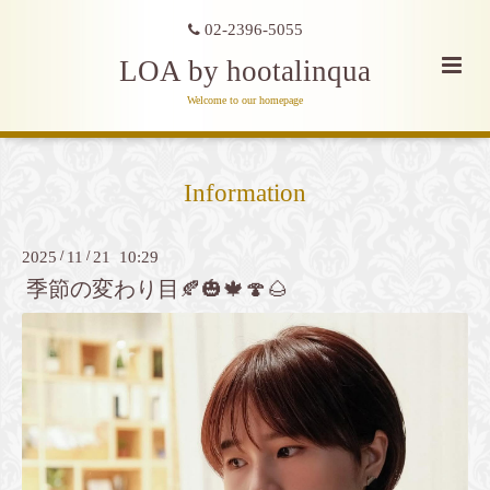
02-2396-5055
LOA by hootalinqua
Welcome to our homepage
Information
2025
/
11
/
21 10:29
季節の変わり目🍂🎃🍁🍄🌰