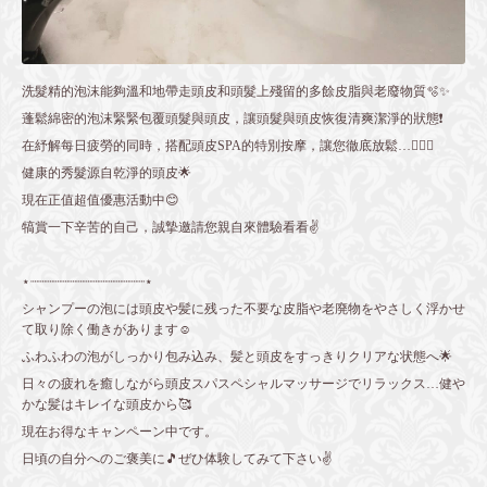
洗髮精的泡沫能夠溫和地帶走頭皮和頭髮上殘留的多餘皮脂與老廢物質🫧✨
蓬鬆綿密的泡沫緊緊包覆頭髮與頭皮，讓頭髮與頭皮恢復清爽潔淨的狀態❗️
在紓解每日疲勞的同時，搭配頭皮SPA的特別按摩，讓您徹底放鬆…🧖🏼‍♀️
健康的秀髮源自乾淨的頭皮🌟
現在正值超值優惠活動中😊
犒賞一下辛苦的自己，誠摯邀請您親自來體驗看看✌️
⋆┈┈┈┈┈┈┈┈┈┈┈┈┈┈┈⋆
シャンプーの泡には頭皮や髪に残った不要な皮脂や老廃物をやさしく浮かせ
て取り除く働きがあります☺️
ふわふわの泡がしっかり包み込み、髪と頭皮をすっきりクリアな状態へ🌟
日々の疲れを癒しながら頭皮スパスペシャルマッサージでリラックス…健や
かな髪はキレイな頭皮から🥰
現在お得なキャンペーン中です。
日頃の自分へのご褒美に🎵ぜひ体験してみて下さい✌️