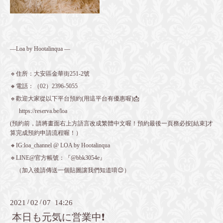
—Loa by Hootalinqua —
🔹住所：大安區金華街251-2號
🔸電話：（02）2396-5055
🔹歡迎大家從以下平台預約(用這平台有優惠喔)📩
https://reserva.be/loa
(預約前，請將畫面右上方語言改成繁體中文喔！預約最後一頁務必按[結束]才
算完成預約申請流程喔！）
🔸IG:loa_channel @ LOA by Hootalinqua
🔹LINE@官方帳號：『@bbk3054e』
（加入後請傳送一個貼圖讓我們知道唷😊）
2021
/
02
/
07 14:26
本日も元気に営業中❗️