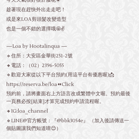
趁著現在趕快外出走走吧！
或是來LOA剪頭髮改變造型
也是一個不錯的選擇哦🤩✌️
—Loa by Hootalinqua —
🔹住所：大安區金華街251-2號
🔸電話：
（02）2396-5055
🔹歡迎大家從以下平台預約(用這平台有優惠喔)📩
https://reserva.be/loa
⏪Click
預約前，請將畫面右上方語言改成繁體中文喔。預約最後
一頁務必按[結束]才算完成預約申請流程喔。
🔸IG:loa_channel
🔹LINE@官方帳號：『@bbk3054e』 （加入後請傳送一
個貼圖讓我們知道唷😊）