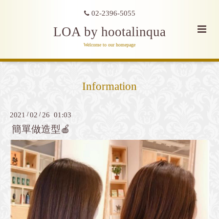
02-2396-5055
LOA by hootalinqua
Welcome to our homepage
Information
2021
/
02
/
26 01:03
簡單做造型🍎