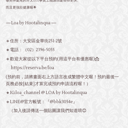
修剪掉髮尾的分叉💇🏻‍♀️事實上能讓頭髮長得更快、
而且更強壯健康喔🌟
—Loa by Hootalinqua —
🔹住所：大安區金華街251-2號
🔸電話：
（02）2396-5055
🔹歡迎大家從以下平台預約(用這平台有優惠喔)📩
https://reserva.be/loa
(預約前，請將畫面右上方語言改成繁體中文喔！預約最後一
頁務必按[結束]才算完成預約申請流程喔！）
🔸IG:loa_channel @ LOA by Hootalinqua
🔹LINE@官方帳號：『@bbk3054e』
（加入後請傳送一個貼圖讓我們知道唷😊