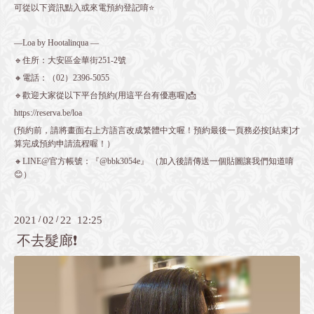
可從以下資訊點入或來電預約登記唷⭐️
—Loa by Hootalinqua —
🔹住所：大安區金華街251-2號
🔸電話：（02）2396-5055
🔹歡迎大家從以下平台預約(用這平台有優惠喔)📩
https://reserva.be/loa
(預約前，請將畫面右上方語言改成繁體中文喔！預約最後一頁務必按[結束]才
算完成預約申請流程喔！）
🔸LINE@官方帳號：『@bbk3054e』 （加入後請傳送一個貼圖讓我們知道唷
😊）
2021
/
02
/
22 12:25
不去髮廊❗️