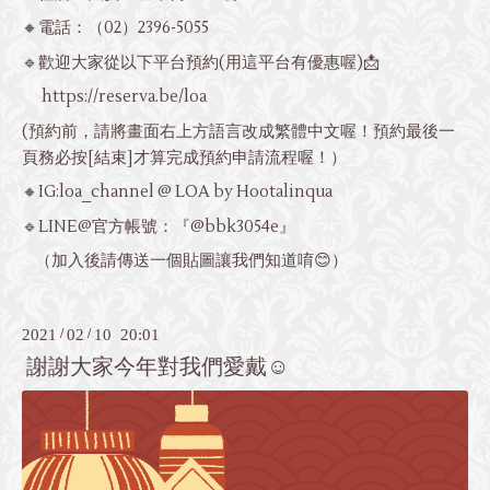
🔸電話：
（02）2396-5055
🔹歡迎大家從以下平台預約(用這平台有優惠喔)📩
https://reserva.be/loa
(預約前，請將畫面右上方語言改成繁體中文喔！預約最後一
頁務必按[結束]才算完成預約申請流程喔！）
🔸IG:loa_channel @ LOA by Hootalinqua
🔹LINE@官方帳號：『@bbk3054e』
（加入後請傳送一個貼圖讓我們知道唷😊）
2021
/
02
/
10 20:01
謝謝大家今年對我們愛戴☺️