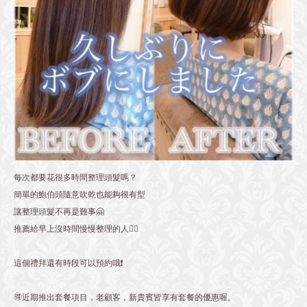
每次都要花很多時間整理頭髮嗎？
簡單的鮑伯頭隨意吹乾也能夠很有型
讓整理頭髮不再是難事🤗
推薦給早上沒時間慢慢整理的人💁‍♂️
這個禮拜還有時段可以預約哦❗️
🉐近期推出套餐項目，老顧客，新貴賓皆享有套餐的優惠喔。