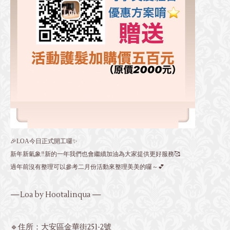
🎉LOA今日正式開工囉✨
新年新氣象‼️新的一年我們也會繼續加油為大家提供更好服務🥰
過年前沒有整理可以參考二月份活動來整理美美的囉～💕
—Loa by Hootalinqua —
🔹住所：大安區金華街251-2號