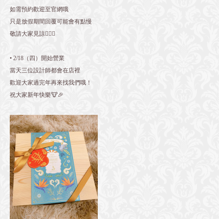
如需預約歡迎至官網哦
只是放假期間回覆可能會有點慢
敬請大家見諒🙇🏻‍♀️
• 2/18（四）開始營業
當天三位設計師都會在店裡
歡迎大家過完年再來找我們哦！
祝大家新年快樂🐮🎉