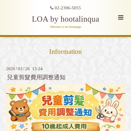
02-2396-5055
LOA by hootalinqua
Welcome to our homepage
Information
2026
/
03
/
26 13:24
兒童剪髮費用調整通知