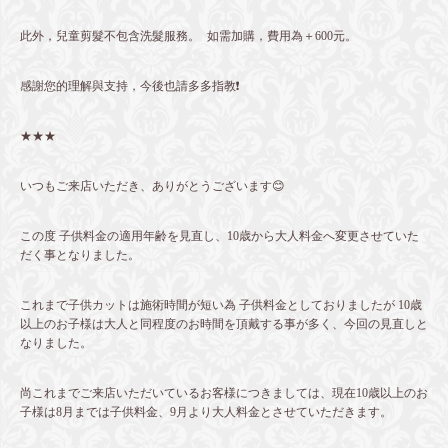
此外，兒童剪髮不包含洗髮服務。 如需加購，費用為＋600元。
感謝您的理解與支持，今後也請多多指教❗️
★★★
いつもご来店いただき、ありがとうございます😊
この度 子供料金の適用年齢を見直し、10歳から大人料金へ変更させていた
だく事となりました。
これまで子供カットは施術時間が短い為 子供料金としておりましたが 10歳
以上のお子様は大人と同程度のお時間を頂戴する事が多く、今回の見直しと
なりました。
尚これまでご来店いただいているお客様につきましては、現在10歳以上のお
子様は8月までは子供料金、9月より大人料金とさせていただきます。