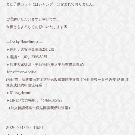
また子供カットにはシャンプーは含まれておりません。
ご理解いただけますと幸いです。
今後ともよろしくお願いいたします🌟
—Loa by Hootalinqua —
🔹住所：大安區金華街251-2號
🔸電話：（02）2396-5055
🔹歡迎大家從以下平台預約(用這平台有優惠喔)📩
https://reserva.be/loa
(預約前，請將畫面右上方語言改成繁體中文喔！預約最後一頁務必按[結束]才
算完成預約申請流程喔！）
🔸IG:loa_channel
🔹LINE@官方帳號：『@bbk3054e』
（加入後請傳送一個貼圖讓我們知道唷）
2026
/
03
/
10 16:51