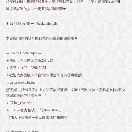
頭髮碰到臉可能有時候會令人覺得有點在意，但是『可愛』是需要忍耐的❗️
還沒嘗試過的人，一定要試試看哦👍🏻❤
🌟 設計師TANK➡️ @tank.hairstylist
🌟 想要預約的話可以點我們IG主頁的連結哦🍀
—Loa by Hootalinqua —
🔹住所：大安區金華街251-2號
🔸電話：（02）2396-5055
🔹歡迎大家從以下平台預約(用這平台有優惠喔)📩
https://reserva.be/loa
(預約前，請將畫面右上方語言改成繁體中文喔！預約最後一頁務必按[結束]才
算完成預約申請流程喔！）
🔸IG:loa_channel
🔹LINE@官方帳號：『@bbk3054e』
（加入後請傳送一個貼圖讓我們知道唷）