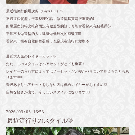
最近很流行的層次剪（Layer Cut）✨
不過這個髮型，平常整理的話，做造型其實是很重要的❗️
如果層次剪得比較高而沒有做造型的話，可能會看起來有點毛躁💦
平常不太做造型的人，建議做低層次的剪髮🙆🏻‍♀️
看起來一樣有自然的輕盈感，也是現在流行的髮型☺️
最近大人気のレイヤーカット✨
ただ、このスタイルはヘアセットがとても重要！
レイヤーの入れ方によってはノーセットだと髪がパサついて見えることもあ
ります🤦🏻‍♀️
普段あまりヘアセットをしない方は低めレイヤーがおすすめ◎
自然な軽さが出て、今っぽいスタイルになります👍🏻
2026
/
03
/
03 16:53
最近流行りのスタイル🩷