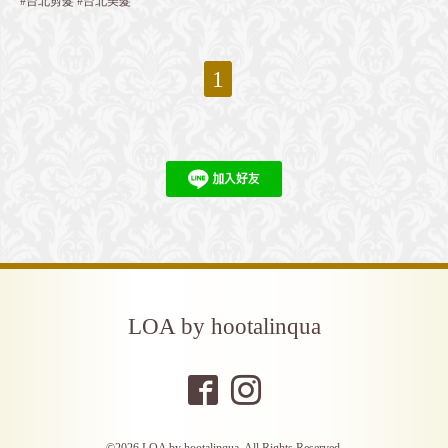
#台北剪髮 #台北美髮
1
LOA by hootalinqua
©2026
LOA by hootalinqua
. All Rights Reserved.