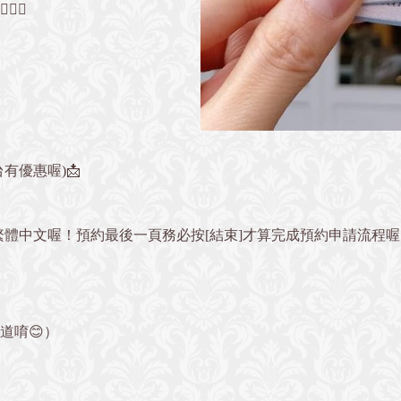
‍♀️
有優惠喔)📩
繁體中文喔！預約最後一頁務必按[結束]才算完成預約申請流程
』
道唷😊）