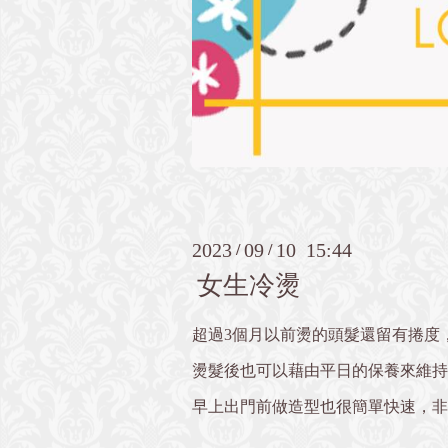
2023
09
10 15:44
/
/
女生冷燙
超過3個月以前燙的頭髮還留有捲度
燙髮後也可以藉由平日的保養來維持長
早上出門前做造型也很簡單快速，非