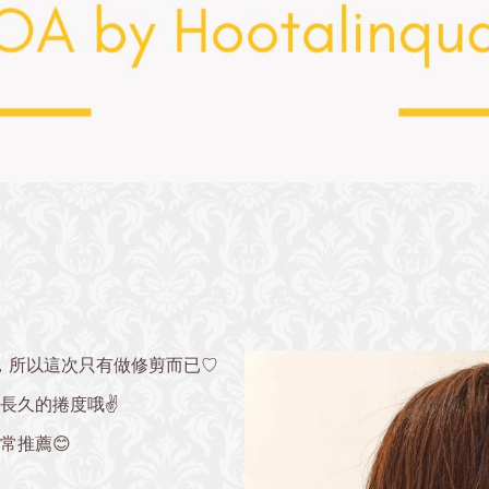
，所以這次只有做修剪而已♡
久的捲度️哦✌️
常推薦😊