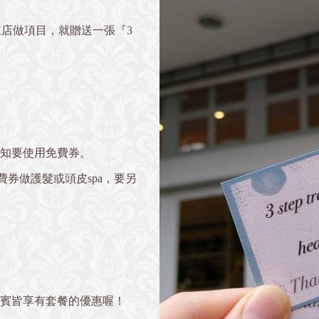
)這三天來店做項目，就贈送一張『3
告知要使用免費券。
費券做護髮或頭皮spa，要另
。
貴賓皆享有套餐的優惠喔！