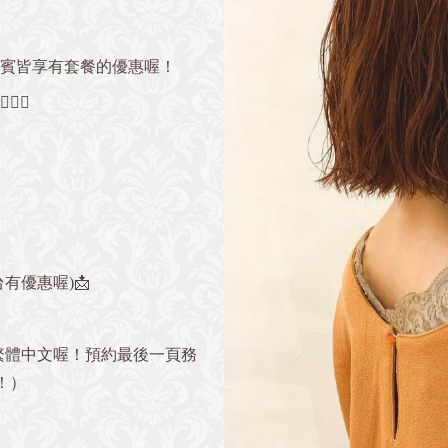
貴賓皆享有套餐的優惠喔！
‍♀️
有優惠喔)📩
繁體中文喔！預約最後一頁務
！）