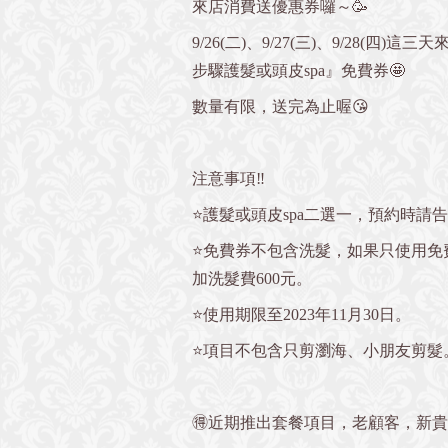
來店消費送優惠券囉～🥳
9/26(二)、9/27(三)、9/28(四
步驟護髮或頭皮spa』免費券🤩
數量有限，送完為止喔😘
注意事項‼️
⭐️護髮或頭皮spa二選一，預約時請
⭐️免費券不包含洗髮，如果只使用免
加洗髮費600元。
⭐️使用期限至2023年11月30日。
⭐️項目不包含只剪瀏海、小朋友剪髮
🉐近期推出套餐項目，老顧客，新