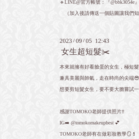
🔹LINE@官方帳號：『@bbk3054e
（加入後請傳送一個貼圖讓我們知
2023
09
05 12:43
/
/
女生超短髮✂️
本來就擁有好看臉蛋的女生，極短髮
兼具美麗與帥氣，走在時尚的尖端😎
想要剪短髮女生，要不要大膽嘗試一次看看
感謝TOMOKO老師提供照片‼️
IG➡️ @tomokomakeupbest 💕
TOMOKO老師有在做彩妝教學🪞💄