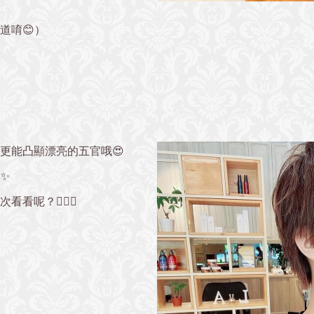
』
道唷😊）
更能凸顯漂亮的五官哦😍
✨
呢？💇🏻‍♀️