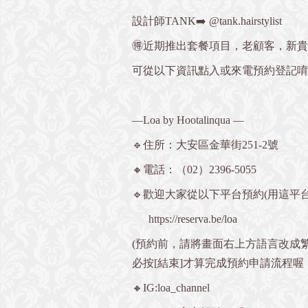
設計師TANK➡️ @tank.hairstylist
🉐近期推出套餐項目，老顧客，新
可從以下資訊點入或來電預約登記唷💁🏻
—Loa by Hootalinqua —
🔹住所：大安區金華街251-2號
🔸電話：（02）2396-5055
🔹歡迎大家從以下平台預約(用這平台
https://reserva.be/loa
(預約前，請將畫面右上方語言改成
必按[結束]才算完成預約申請流程喔
🔸IG:loa_channel