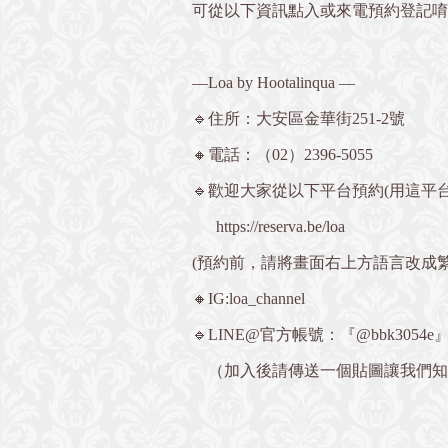
可從以下資訊點入或來電預約登記唷💁🏻
—Loa by Hootalinqua —
🔹住所：大安區金華街251-2號
🔸電話：（02）2396-5055
🔹歡迎大家從以下平台預約(用這平台
https://reserva.be/loa
(預約前，請將畫面右上方語言改成
🔸IG:loa_channel
🔹LINE@官方帳號：『@bbk3054e
（加入後請傳送一個貼圖讓我們知