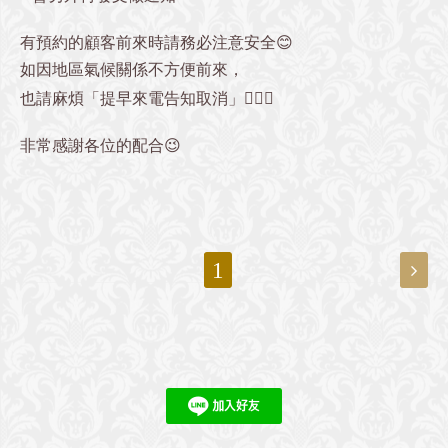
有預約的顧客前來時請務必注意安全😊
如因地區氣候關係不方便前來，
也請麻煩「提早來電告知取消」🙆🏻‍♀️
非常感謝各位的配合😉
1