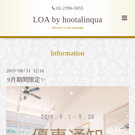
02-2396-5055
LOA by hootalinqua
Welcome to our homepage
Information
2019
/
08
/
31 12:16
9月期間限定✨