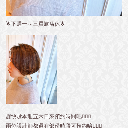
🌟下週一～三員旅店休🌟
趕快趁本週五六日來預約時間吧💇🏻‍♀️
兩位設計師都還有部份時段可預約唷🙆🏻‍♀️