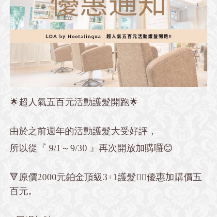
🌟超人氣五百元活動護髮開跑🌟
由於之前週年的活動護髮大受好評，
所以從『 9/1～9/30 』再次開放加購囉😊
🔻原價2000元鉑金頂級3+1護髮👉🏻優惠加購價五
百元。