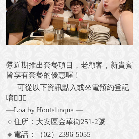
🉐
近期推出套餐項目，老顧客，新貴賓
皆享有套餐的優惠喔！
可從以下資訊點入或來電預約登記
唷
💁🏻‍♀️
—Loa by Hootalinqua —
🔹
住所：大安區金華街
251-2
號
🔸
電話：（
02
）
2396-5055