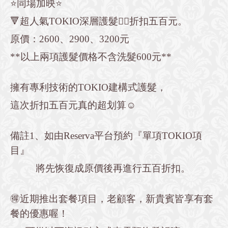
⭐️同場加映⭐️
🔻超人氣TOKIO深層護髮👉🏻折扣五百元。
原價：2600、2900、3200元
**以上兩項護髮價格不含洗髮600元**
擁有專利技術的TOKIO建構式護髮，
這次折扣五百元真的超划算☺️
備註1、如由Reserva平台預約『單項TOKIO項
目』
將先恢復成原價後再進行五百折扣。
🉐近期推出套餐項目，老顧客，新貴賓皆享有套
餐的優惠喔！