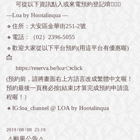
可從以下資訊點入或來電預約登記唷💁🏻‍♀️
—Loa by Hootalinqua —
🔹住所：大安區金華街251-2號
🔸電話：（02）2396-5055
🔹歡迎大家從以下平台預約(用這平台有優惠喔)
📩
https://reserva.be/loa
👈click
(預約前，請將畫面右上方語言改成繁體中文喔！
預約最後一頁務必按[結束]才算完成預約申請流
程喔！）
🔸IG:loa_channel @ LOA by Hootalinqua
2019
/
08
/
08 21:19
⚠️颱風公告⚠️