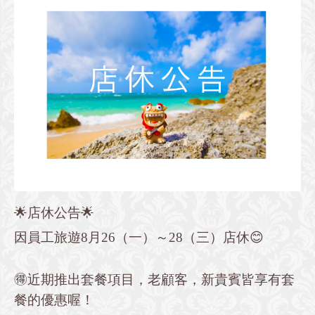
🌟店休公告🌟
因員工旅遊8月26（一）～28（三）店休😊
🉐近期推出套餐項目，老顧客，新貴賓皆享有套
餐的優惠喔！