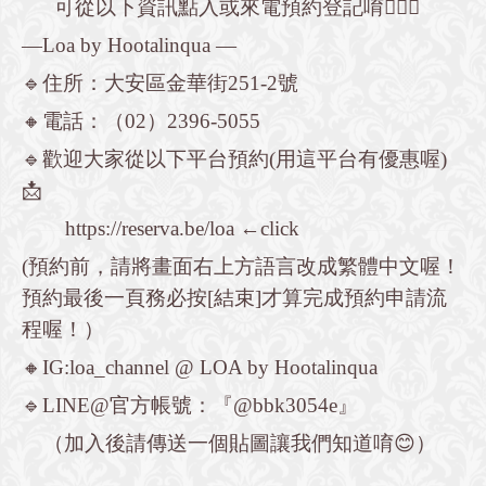
可從以下資訊點入或來電預約登記唷💁🏻‍♀️
—Loa by Hootalinqua —
🔹住所：大安區金華街251-2號
🔸電話：（02）2396-5055
🔹歡迎大家從以下平台預約(用這平台有優惠喔)
📩
https://reserva.be/loa
←click
(預約前，請將畫面右上方語言改成繁體中文喔！
預約最後一頁務必按[結束]才算完成預約申請流
程喔！）
🔸IG:loa_channel @ LOA by Hootalinqua
🔹LINE@官方帳號：『@bbk3054e』
（加入後請傳送一個貼圖讓我們知道唷😊）