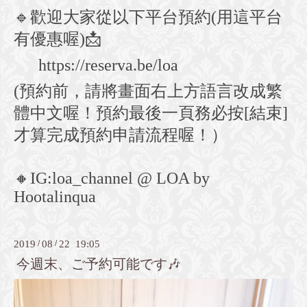
🔹
歡迎大家從以下平台預約(用這平台
有優惠喔)
📩
https://reserva.be/loa
(預約前，請將畫面右上方語言改成繁
體中文喔！預約最後一頁務必按[結束]
才算完成預約申請流程喔！）
🔸
IG:loa_channel @ LOA by
Hootalinqua
2019
/
08
/
22 19:05
今週末、ご予約可能です🎶