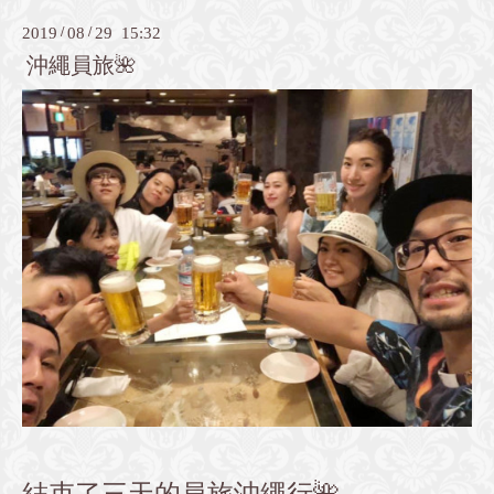
2019
/
08
/
29 15:32
沖繩員旅🌺
結束了三天的員旅沖繩行🌺