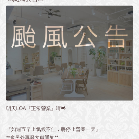
明天LOA『正常營業』唷🌟
『如週五早上氣候不佳，將停止營業一天』
**會另外再發文做通知**