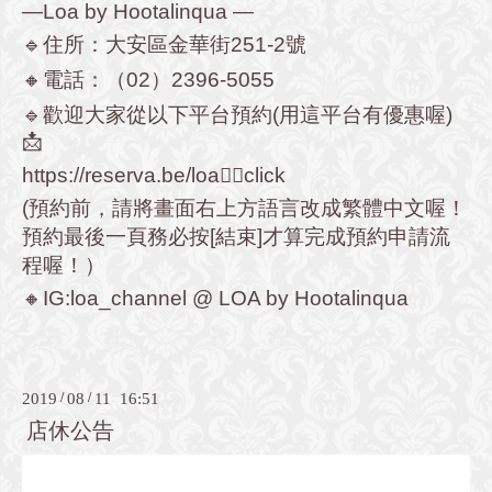
—Loa by Hootalinqua —
🔹住所：大安區金華街251-2號
🔸電話：（02）2396-5055
🔹歡迎大家從以下平台預約(用這平台有優惠喔)
📩
https://reserva.be/loa
👈🏻click
(預約前，請將畫面右上方語言改成繁體中文喔！
預約最後一頁務必按[結束]才算完成預約申請流
程喔！）
🔸IG:loa_channel @ LOA by Hootalinqua
2019
/
08
/
11 16:51
店休公告