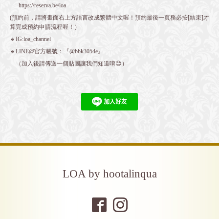
https://reserva.be/loa
(預約前，請將畫面右上方語言改成繁體中文喔！預約最後一頁務必按[結束]才
算完成預約申請流程喔！）
🔸IG:loa_channel
🔹LINE@官方帳號：『@bbk3054e』
（加入後請傳送一個貼圖讓我們知道唷😊）
LOA by hootalinqua