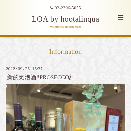
02-2396-5055
LOA by hootalinqua
Welcome to our homepage
Information
2022
/
09
/
25 15:27
新的氣泡酒‼️PROSECCO🍾