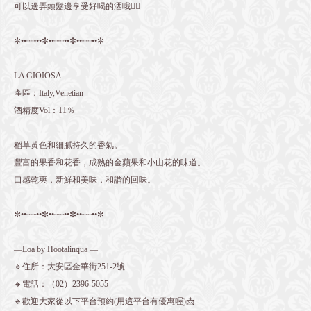
可以邊弄頭髮邊享受好喝的洒哦👌🏻
✼••┈┈••✼••┈┈••✼••┈┈••✼
LA GIOIOSA
產區：Italy,Venetian
酒精度Vol：11％
稻草黃色和細膩持久的香氣。
豐富的果香和花香，成熟的金蘋果和小山花的味道。
口感乾爽，新鮮和美味，和諧的回味。
✼••┈┈••✼••┈┈••✼••┈┈••✼
—Loa by Hootalinqua —
🔹住所：大安區金華街251-2號
🔸電話：（02）2396-5055
🔹歡迎大家從以下平台預約(用這平台有優惠喔)📩