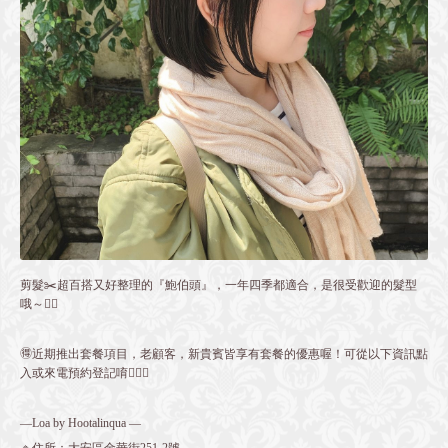
剪髮✂️超百搭又好整理的『鮑伯頭』，一年四季都適合，是很受歡迎的髮型
哦～👌🏻
🉐近期推出套餐項目，老顧客，新貴賓皆享有套餐的優惠喔！可從以下資訊點
入或來電預約登記唷💁🏻‍♀️
—Loa by Hootalinqua —
🔹住所：大安區金華街251-2號