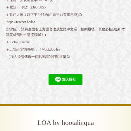
🔸電話：（02）2396-5055
🔹歡迎大家從以下平台預約(用這平台有優惠喔)📩
https://reserva.be/loa
(預約前，請將畫面右上方語言改成繁體中文喔！預約最後一頁務必按[結束]才
算完成預約申請流程喔！）
🔸IG:loa_channel
🔹LINE@官方帳號：『@bbk3054e』
（加入後請傳送一個貼圖讓我們知道唷😊）
LOA by hootalinqua