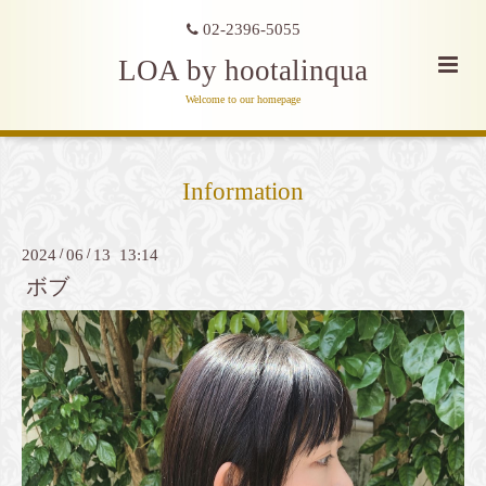
02-2396-5055
LOA by hootalinqua
Welcome to our homepage
Information
2024
/
06
/
13 13:14
ボブ