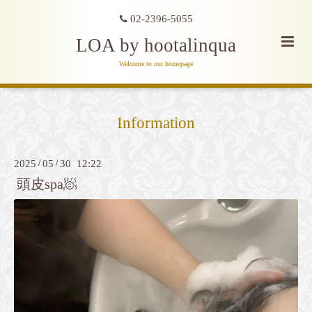
02-2396-5055
LOA by hootalinqua
Welcome to our homepage
Information
2025
/
05
/
30 12:22
頭皮spa🧖