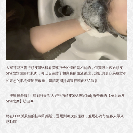
大家可能不覺得頭皮SPA和肩膀或脖子的僵硬是相關的，但實際上透過頭皮
SPA放鬆頭部的肌肉，可以促進脖子和肩膀的血液循環，讓肌肉更容易放鬆🩷
如果您的肌肉僵硬很嚴重，建議定期持續進行頭皮SPA喔✌️
「洗髮很舒服‼️」得到許多客人好評的頭皮SPA專家Judy所帶來的【極上頭皮
SPA按摩】💆🏻🌟
將在LOA所累積的技術和經驗，運用到每次的服務，並用心為每位客人帶來
感動❤️‍🔥