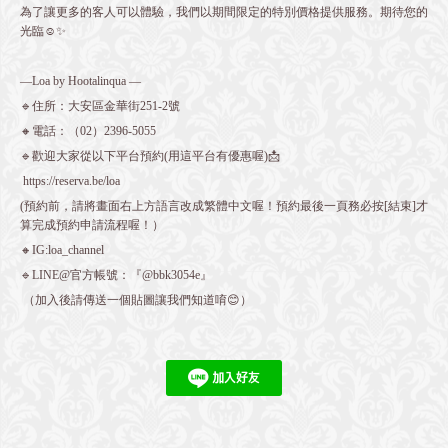
為了讓更多的客人可以體驗，我們以期間限定的特別價格提供服務。期待您的
光臨☺️✨
—Loa by Hootalinqua —
🔹住所：大安區金華街251-2號
🔸電話：（02）2396-5055
🔹歡迎大家從以下平台預約(用這平台有優惠喔)📩
https://reserva.be/loa
(預約前，請將畫面右上方語言改成繁體中文喔！預約最後一頁務必按[結束]才
算完成預約申請流程喔！）
🔸IG:loa_channel
🔹LINE@官方帳號：『@bbk3054e』
（加入後請傳送一個貼圖讓我們知道唷😊）