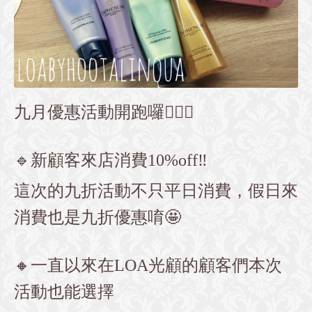
九月優惠活動開跑囉💁🏻‍♀️
🔹新顧客來店消費10%off‼️
這次的九折活動不只平日消費，假日來
消費也是九折優惠唷🤩
🔸一直以來在LOA光顧的顧客們本次
活動也能選擇