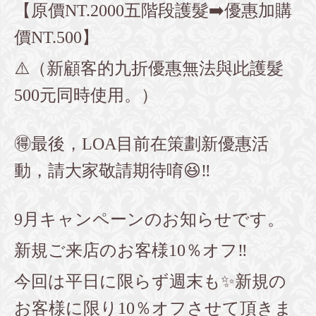
【原價NT.2000五階段護髮➡️優惠加購
價NT.500】
⚠️（新顧客的九折優惠無法與此護髮
500元同時使用。）
🉐最後，LOA目前在策劃新優惠活
動，請大家敬請期待唷😆‼️
9月キャンペーンのお知らせです。
新規ご来店のお客様10％オフ‼️
今回は平日に限らず週末も✨新規の
お客様に限り10％オフさせて頂きま