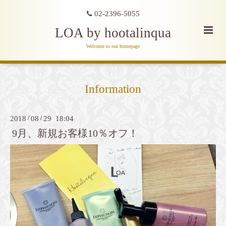
02-2396-5055
LOA by hootalinqua
Welcome to our homepage
Information
2018
/
08
/
29 18:04
9月、新規お客様10％オフ！