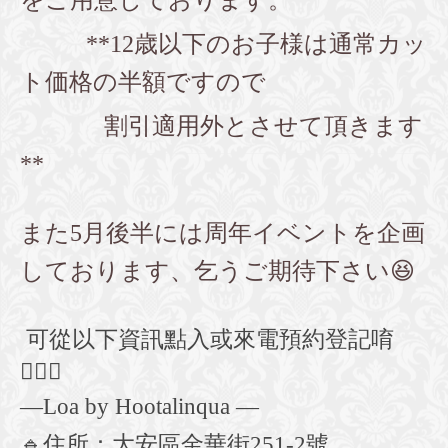
をご用意しております。
**12歳以下のお子様は通常カッ
ト価格の半額ですので
割引適用外とさせて頂きます
**
また5月後半には周年イベントを企画
しております、乞うご期待下さい😆
可從以下資訊點入或來電預約登記
唷
💁🏻‍♀️
—Loa by Hootalinqua —
🔹
住所：大安區金華街
251-2
號