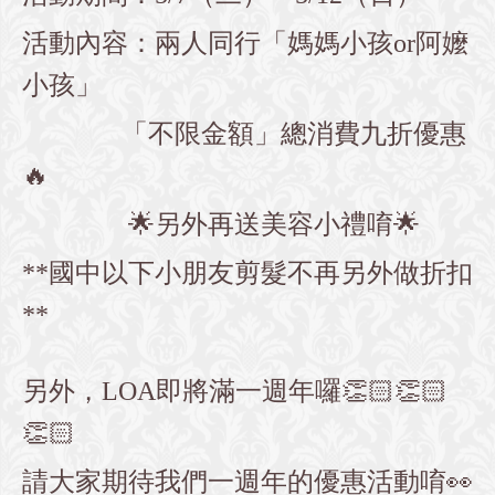
活動內容：兩人同行「媽媽小孩or阿嬤
小孩」
「不限金額」總消費九折優惠
🔥
🌟另外再送美容小禮唷🌟
**國中以下小朋友剪髮不再另外做折扣
**
另外，LOA即將滿一週年囉👏🏻👏🏻
👏🏻
請大家期待我們一週年的優惠活動唷👀