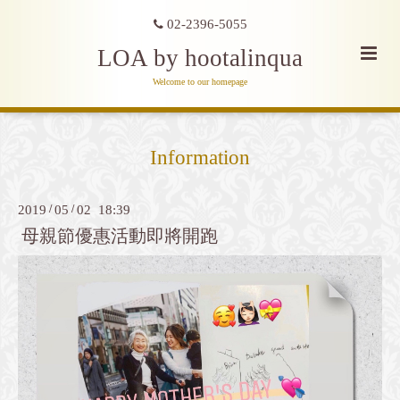
02-2396-5055
LOA by hootalinqua
Welcome to our homepage
Information
2019
/
05
/
02 18:39
母親節優惠活動即將開跑