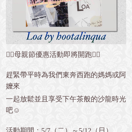
🏃‍♀️母親節優惠活動即將開跑🏃‍♀️
趕緊帶平時為我們東奔西跑的媽媽或阿
嬤來
一起放鬆並且享受下午茶般的沙龍時光
吧☺️
活動期間：5/7（二）～5/12（日）