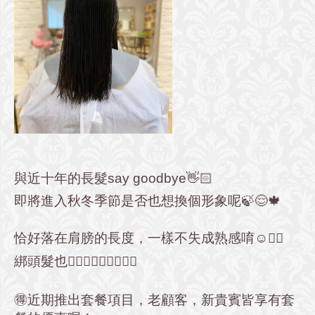
與近十年的長髮say goodbye👋🏻
即將進入秋冬季節是否也想換個形象呢🍃😌🍁
恰好落在肩膀的長度，一樣不失成熟感唷☺️👍🏻
綁頭髮也🙆🏻‍♀️🙆🏻‍♀️🙆🏻‍♀️
🉐近期推出套餐項目，老顧客，新貴賓皆享有套