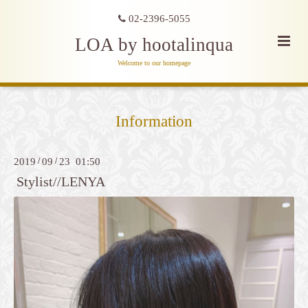
02-2396-5055
LOA by hootalinqua
Welcome to our homepage
Information
2019
/
09
/
23 01:50
Stylist//LENYA