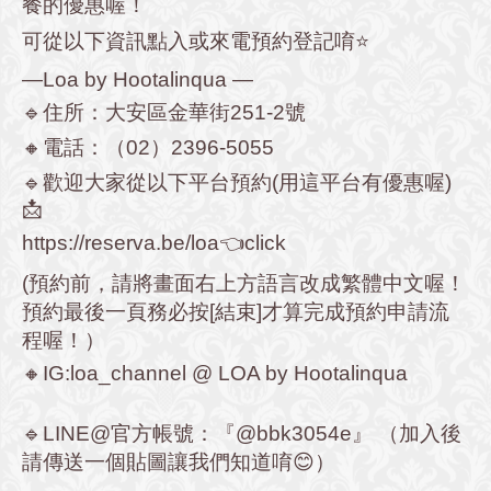
餐的優惠喔！
可從以下資訊點入或來電預約登記唷⭐️
—Loa by Hootalinqua —
🔹住所：大安區金華街251-2號
🔸電話：（02）2396-5055
🔹歡迎大家從以下平台預約(用這平台有優惠喔)
📩
https://reserva.be/loa
👈click
(預約前，請將畫面右上方語言改成繁體中文喔！
預約最後一頁務必按[結束]才算完成預約申請流
程喔！）
🔸IG:loa_channel @ LOA by Hootalinqua
🔹LINE@官方帳號：『@bbk3054e』 （加入後
請傳送一個貼圖讓我們知道唷😊）