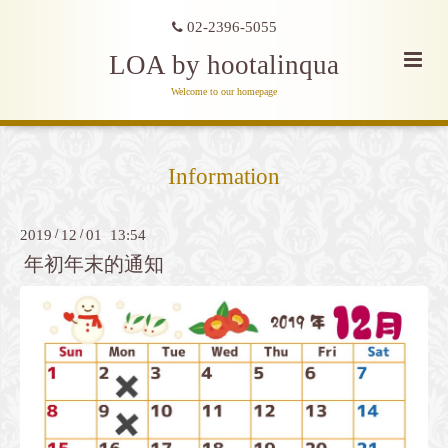
02-2396-5055
LOA by hootalinqua
Welcome to our homepage
Information
2019
/
12
/
01 13:54
年初年末的通知