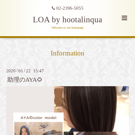
02-2396-5055
LOA by hootalinqua
Welcome to our homepage
Information
2020
/
01
/
22 15:47
助理のAYA🌻