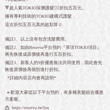
🔻超人氣TOKIO深層護髮👉🏻折扣五百元。
擁有專利技術的TOKIO建構式護髮，
這次折扣五百元真的超划算☺️
備註1、以上沒有包含洗髮費用。
備註2、如由Reserva平台預約『單項TOKIO項目』
將先恢復成原價後再進行五百折扣。
備註3、新客人的9折優惠無法共同使用，因此會先
恢復原價後再個別進行折扣。
*詳細內容店內會再說明*
🔹歡迎大家從以下平台預約，有多種美髮組合優惠
方案喔。
📩 https://reserva.be/loa