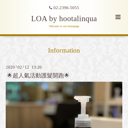
02-2396-5055
LOA by hootalinqua
Welcome to our homepage
Information
2020
/
02
/
12 13:20
🌟超人氣活動護髮開跑🌟