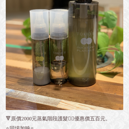
🔻原價2000元蒸氣階段護髮👉🏻優惠價五百元。
⭐️同場加映⭐️