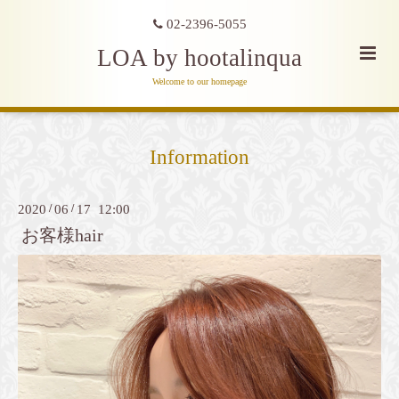
02-2396-5055
LOA by hootalinqua
Welcome to our homepage
Information
2020
/
06
/
17 12:00
お客様hair