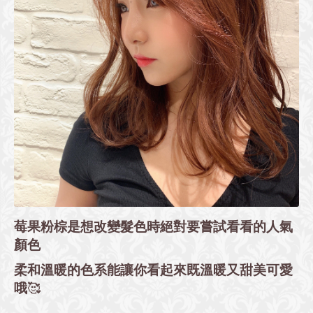
莓果粉棕是想改變髮色時絕對要嘗試看看的人氣
顏色
柔和溫暖的色系能讓你看起來既溫暖又甜美可愛
哦
🥰