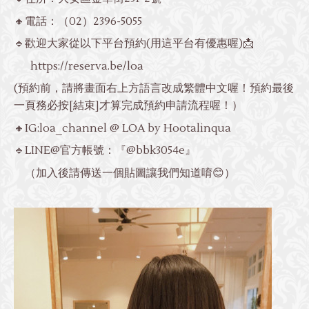
🔸電話：
（02）2396-5055
🔹歡迎大家從以下平台預約(用這平台有優惠喔)📩
https://reserva.be/loa
(預約前，請將畫面右上方語言改成繁體中文喔！預約最後
一頁務必按[結束]才算完成預約申請流程喔！）
🔸IG:loa_channel @ LOA by Hootalinqua
🔹LINE@官方帳號：『@bbk3054e』
（加入後請傳送一個貼圖讓我們知道唷😊）