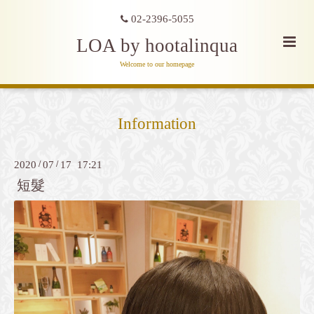
02-2396-5055
LOA by hootalinqua
Welcome to our homepage
Information
2020
/
07
/
17 17:21
短髮