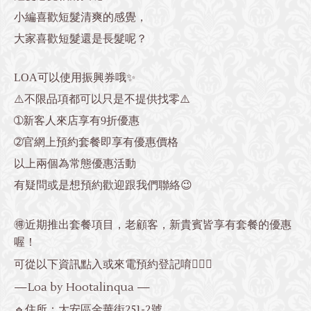
小編喜歡短髮清爽的感覺，
大家喜歡短髮還是長髮呢？
LOA可以使用振興券哦✨
⚠️不限品項都可以只是不提供找零⚠️
➀新客人來店享有9折優惠
➁官網上預約套餐即享有優惠價格
以上兩個為常態優惠活動
有疑問或是想預約歡迎跟我們聯絡😉
🉐近期推出套餐項目，老顧客，新貴賓皆享有套餐的優惠
喔！
可從以下資訊點入或來電預約登記唷💁🏻‍♀️
—Loa by Hootalinqua —
🔹住所：大安區金華街251-2號