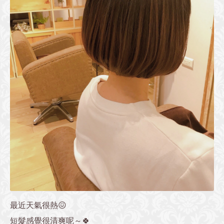
最近天氣很熱😖
短髮感覺很清爽呢～🍀