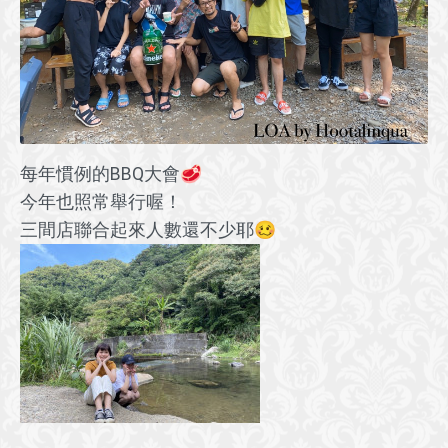
每年慣例的BBQ大會🥩
今年也照常舉行喔！
三間店聯合起來人數還不少耶🥴