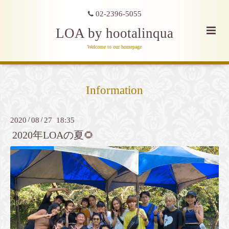
02-2396-5055
LOA by hootalinqua
Welcome to our homepage
Information
2020
/
08
/
27 18:35
2020年LOAの夏🌻