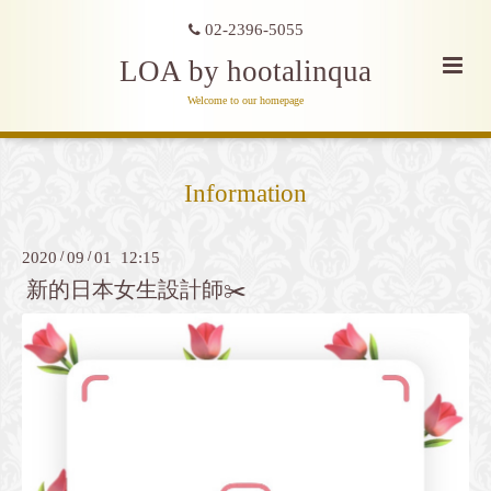
02-2396-5055
LOA by hootalinqua
Welcome to our homepage
Information
2020
/
09
/
01 12:15
新的日本女生設計師✂️