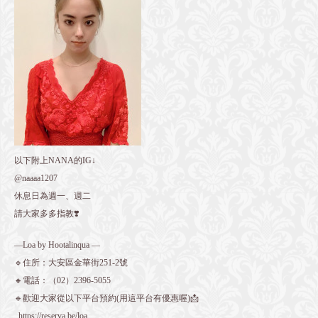
以下附上NANA的IG↓
@naaaa1207
休息日為週一、週二
請大家多多指教❣️
—Loa by Hootalinqua —
🔹住所：大安區金華街251-2號
🔸電話：
（02）2396-5055
🔹歡迎大家從以下平台預約(用這平台有優惠喔)📩
https://reserva.be/loa