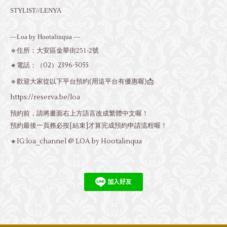
STYLIST//LENYA
—Loa by Hootalinqua —
🔹住所：大安區金華街251-2號
🔸電話：
（02）2396-5055
🔹歡迎大家從以下平台預約(用這平台有優惠喔)📩
https://reserva.be/loa
預約前，請將畫面右上方語言改成繁體中文喔！
預約最後一頁務必按[結束]才算完成預約申請流程喔！
🔸IG:loa_channel @ LOA by Hootalinqua