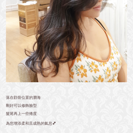
落在顴骨位置的瀏海
剛好可以修飾臉型
髮尾再上一些捲度
為您增添柔和且成熟的氣息💕