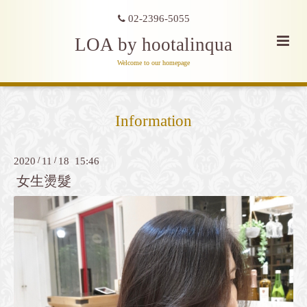
02-2396-5055
LOA by hootalinqua
Welcome to our homepage
Information
2020
/
11
/
18 15:46
女生燙髮