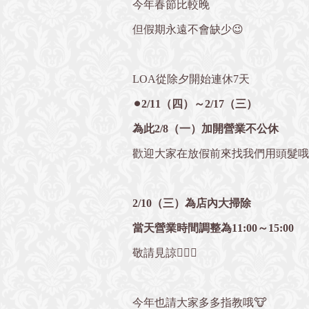
今年春節比較晚
但假期永遠不會缺少😉
LOA從除夕開始連休7天
⚫︎2/11（四）～2/17（三）
為此2/8（一）加開營業不公休
歡迎大家在放假前來找我們用頭髮哦
2/10（三）為店內大掃除
當天營業時間調整為11:00～15:00
敬請見諒🙇🏻‍♀️
今年也請大家多多指教哦🐮