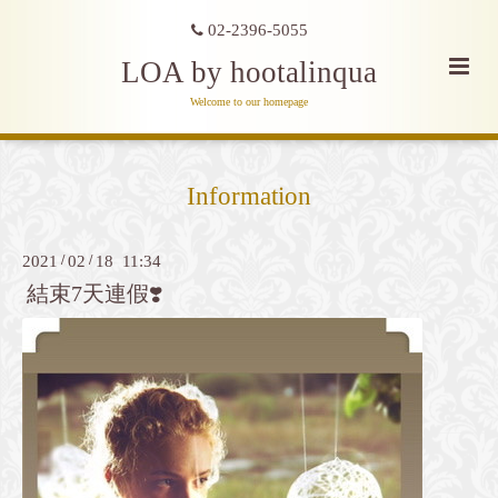
02-2396-5055
LOA by hootalinqua
Welcome to our homepage
Information
2021
/
02
/
18 11:34
結束7天連假❣️