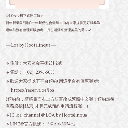
🎉LOA今日正式開工囉✨
新年新氣象‼️新的一年我們也會繼續加油為大家提供更好服務🥰
過年前沒有整理可以參考二月份活動來整理美美的囉～💕
—Loa by Hootalinqua —
🔹住所：大安區金華街251-2號
🔸電話：
（02）2396-5055
🔹歡迎大家從以下平台預約(用這平台有優惠喔)📩
https://reserva.be/loa
(預約前，請將畫面右上方語言改成繁體中文喔！預約最後一
頁務必按[結束]才算完成預約申請流程喔！）
🔸IG:loa_channel @ LOA by Hootalinqua
🔹LINE@官方帳號：『@bbk3054e』