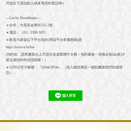
可從以下資訊點入或來電預約登記唷⭐️
—Loa by Hootalinqua —
🔹住所：大安區金華街251-2號
🔸電話：（02）2396-5055
🔹歡迎大家從以下平台預約(用這平台有優惠喔)📩
https://reserva.be/loa
(預約前，請將畫面右上方語言改成繁體中文喔！預約最後一頁務必按[結束]才
算完成預約申請流程喔！）
🔸LINE@官方帳號：『@bbk3054e』 （加入後請傳送一個貼圖讓我們知道唷
😊）