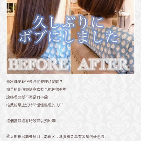
每次都要花很多時間整理頭髮嗎？
簡單的鮑伯頭隨意吹乾也能夠很有型
讓整理頭髮不再是難事🤗
推薦給早上沒時間慢慢整理的人💁‍♂️
這個禮拜還有時段可以預約哦❗️
🉐近期推出套餐項目，老顧客，新貴賓皆享有套餐的優惠喔。