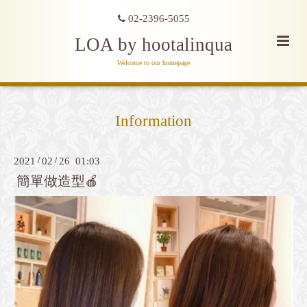
02-2396-5055
LOA by hootalinqua
Welcome to our homepage
Information
2021
/
02
/
26 01:03
簡單做造型🍎