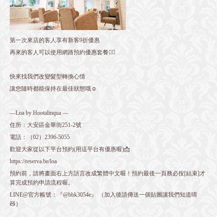
第一次來店的客人享有新客9折優惠
再來的客人可以使用網路預約優惠套餐👌🏻
快來找我們改變髮型轉換心情
讓您隨時都能保持在最佳狀態哦☺️
—Loa by Hootalinqua —
住所：大安區金華街251-2號
電話：
（02）2396-5055
歡迎大家從以下平台預約(用這平台有優惠喔)📩
https://reserva.be/loa
預約前，請將畫面右上方語言改成繁體中文喔！預約最後一頁務必按[結束]才
算完成預約申請流程喔。
LINE@官方帳號：『@bbk3054e』 （加入後請傳送一個貼圖讓我們知道唷
🧸）