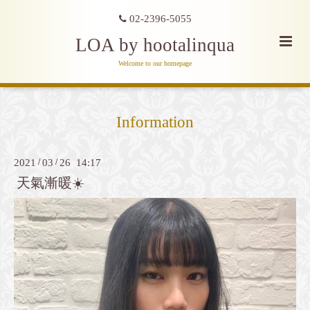
02-2396-5055
LOA by hootalinqua
Welcome to our homepage
Information
2021
/
03
/
26 14:17
天氣漸暖☀️