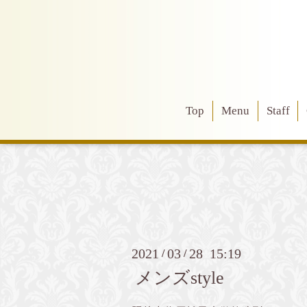
Top
Menu
Staff
2021
03
28 15:19
/
/
メンズstyle