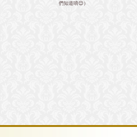
們知道唷😊）