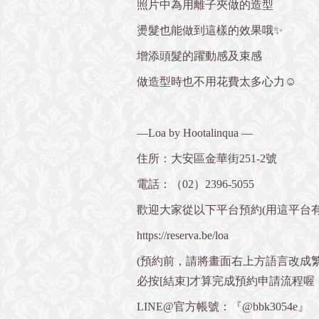
照片中為用離子夾做的造型
燙髮也能做到這樣的效果哦✨
增添頭髮的躍動感及束感
做造型時也不用花費太多心力☺️
—Loa by Hootalinqua —
住所：大安區金華街251-2號
電話：
（02）2396-5055
歡迎大家從以下平台預約(用這平台有
https://reserva.be/loa
(預約前，請將畫面右上方語言改成
必按[結束]才算完成預約申請流程喔
LINE@官方帳號：『@bbk3054