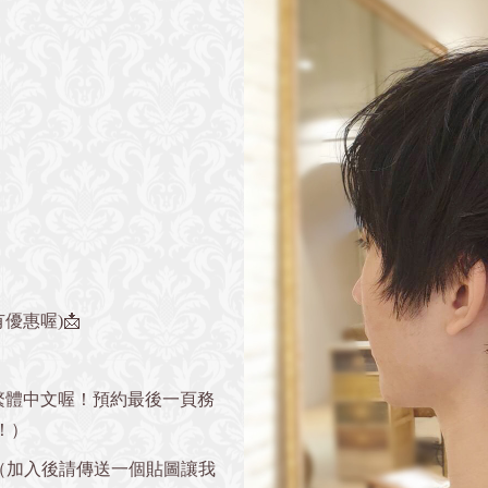
優惠喔)📩
繁體中文喔！預約最後一頁務
！）
e』 （加入後請傳送一個貼圖讓我