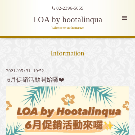
02-2396-5055
LOA by hootalinqua
Welcome to our homepage
Information
2021
/
05
/
31 19:52
6月促銷活動開始囉❤️