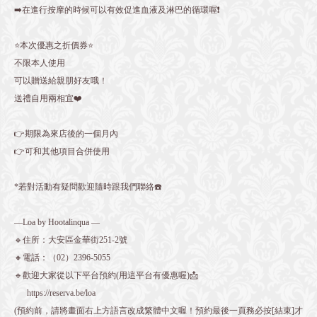
➡️在進行按摩的時候可以有效促進血液及淋巴的循環喔❗️
⭐️本次優惠之折價券⭐️
不限本人使用
可以贈送給親朋好友哦！
送禮自用兩相宜❤️
👉期限為來店後的一個月內
👉可和其他項目合併使用
*若對活動有疑問歡迎隨時跟我們聯絡☎️
—Loa by Hootalinqua —
🔹住所：大安區金華街251-2號
🔸電話：（02）2396-5055
🔹歡迎大家從以下平台預約(用這平台有優惠喔)📩
https://reserva.be/loa
(預約前，請將畫面右上方語言改成繁體中文喔！預約最後一頁務必按[結束]才