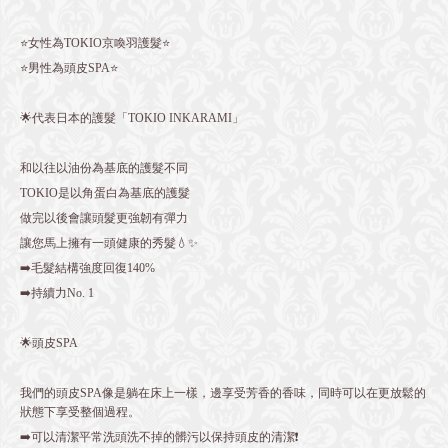
⭐️女性為TOKIO京喚羽護髮⭐️
⭐️男性為頭皮SPA⭐️
🌟代表日本的護髮「TOKIO INKARAMI」
和以往以油份為基底的護髮不同
TOKIO是以角蛋白為基底的護髮
做完以後會讓頭髮更強韌有彈力
讓您馬上擁有一頭健康的秀髮💧✨
➡️毛髮結構強度回復140%
➡️持續力No. 1
🌟頭皮SPA
我們的頭皮SPA像是躺在床上一樣，邊享受芳香的香味，同時可以在更放鬆的
狀態下享受整個過程。
➡️可以清潔平常洗頭洗不掉的髒污以保持頭皮的清潔❗️