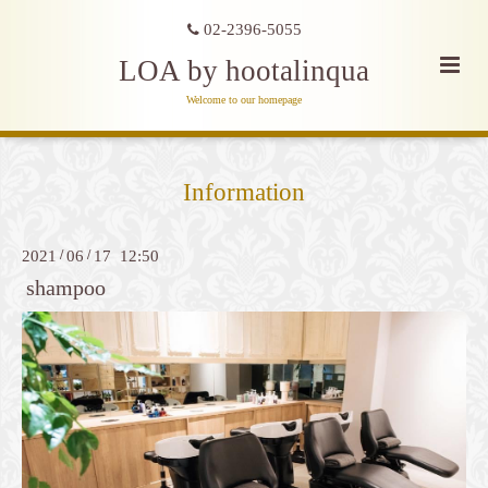
02-2396-5055
LOA by hootalinqua
Welcome to our homepage
Information
2021
/
06
/
17 12:50
shampoo