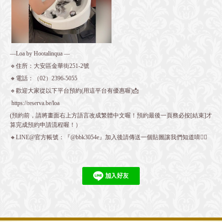
—Loa by Hootalinqua —
🔹住所：大安區金華街251-2號
🔸電話：（02）2396-5055
🔹歡迎大家從以下平台預約(用這平台有優惠喔)📩
https://reserva.be/loa
(預約前，請將畫面右上方語言改成繁體中文喔！預約最後一頁務必按[結束]才
算完成預約申請流程喔！）
🔸LINE@官方帳號：『@bbk3054e』加入後請傳送一個貼圖讓我們知道唷👍🏻