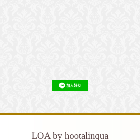
LOA by hootalinqua