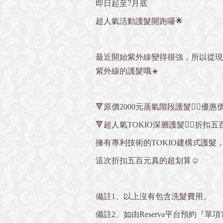
即日起至7月底
超人氣活動護髮開跑囉🌟
最近開始紫外線變得很強，所以從現
紫外線的護髮哦☀️
🔻原價2000元蒸氣階段護髮👉🏻優
🔻超人氣TOKIO深層護髮👉🏻折扣
擁有專利技術的TOKIO建構式護髮
這次折扣五百元真的超划算☺️
備註1、以上沒有包含洗髮費用。
備註2、如由Reserva平台預約『