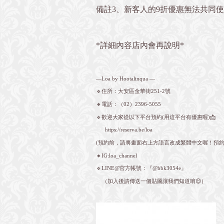
備註3、新客人的9折優惠無法共同
*詳細內容店內會再說明*
—Loa by Hootalinqua —
🔹住所：大安區金華街251-2號
🔸電話：
（02）2396-5055
🔹歡迎大家從以下平台預約(用這平台有優惠喔)📩
https://reserva.be/loa
(預約前，請將畫面右上方語言改成繁體中文喔！預約
🔸IG:loa_channel
🔹LINE@官方帳號：『@bbk3054e』
（加入後請傳送一個貼圖讓我們知道唷😊）