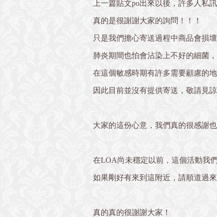
上一篇貼文po出來以後，許多人私
真的是很謝謝大家的詢問！！！
只是我們擔心寄送過程中商品會損壞
肺炎期間也怕會沾染上不好的細菌，
在這個敏感時期有許多需要顧慮的地
因此目前並沒有提供寄送，敬請見諒
大家的這份心意，我們真的很感謝也
在LOA尚未穩定以前，這個活動我
如果剛好有來到這附近，請順道過來
真的真的很謝謝大家！