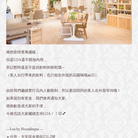
雖然疫情逐漸趨緩，
但是LOA還不開放內用，
所以暫時還是不提供飲料和餅乾哦～
（客人自行帶來的飲料，也只能在外面的花園喝哦🙏🏻）
由於我們繼續實行店內人數限制，所以要請陪同的客人在外面等待哦！
如果規則有更改，我們會再通知大家。
很抱歉造成大家的不便，
今後也請大家繼續支持LOA！！😌💕
—Loa by Hootalinqua —
🔹住所：大安區金華街251-2號