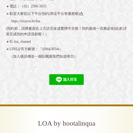
🔸電話：（02）2396-5055
🔹歡迎大家從以下平台預約(用這平台有優惠喔)📩
https://reserva.be/loa
(預約前，請將畫面右上方語言改成繁體中文喔！預約最後一頁務必按[結束]才
算完成預約申請流程喔！）
🔸IG:loa_channel
🔹LINE@官方帳號：『@bbk3054e』
（加入後請傳送一個貼圖讓我們知道唷😊）
LOA by hootalinqua