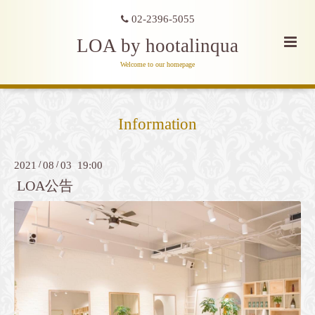
02-2396-5055
LOA by hootalinqua
Welcome to our homepage
Information
2021
/
08
/
03 19:00
LOA公告