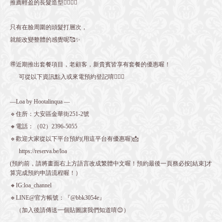
推薦輕盈的長髮造型👍🏻👍🏻
只有在臉周圍的頭髮打層次，
就能改變整體的感覺呢🥰✨
🉐近期推出套餐項目，老顧客，新貴賓皆享有套餐的優惠喔！
可從以下資訊點入或來電預約登記唷💁🏻‍♀️
—Loa by Hootalinqua —
🔹住所：大安區金華街251-2號
🔸電話：（02）2396-5055
🔹歡迎大家從以下平台預約(用這平台有優惠喔)📩
https://reserva.be/loa
(預約前，請將畫面右上方語言改成繁體中文喔！預約最後一頁務必按[結束]才
算完成預約申請流程喔！）
🔸IG:loa_channel
🔹LINE@官方帳號：『@bbk3054e』
（加入後請傳送一個貼圖讓我們知道唷😊）