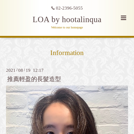
02-2396-5055
LOA by hootalinqua
Welcome to our homepage
Information
2021
/
08
/
19 12:17
推薦輕盈的長髮造型