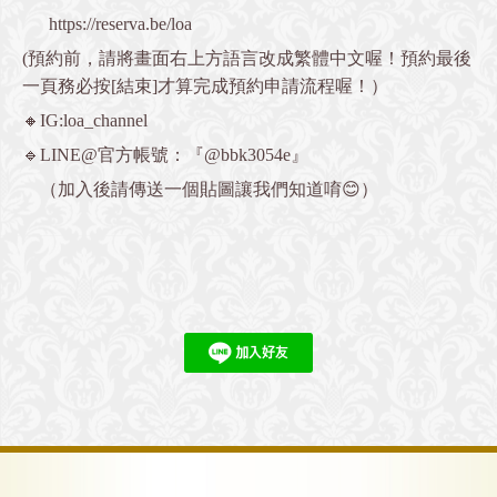
https://reserva.be/loa
(預約前，請將畫面右上方語言改成繁體中文喔！預約最後
一頁務必按[結束]才算完成預約申請流程喔！）
🔸IG:loa_channel
🔹LINE@官方帳號：『@bbk3054e』
（加入後請傳送一個貼圖讓我們知道唷😊）