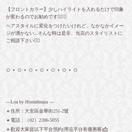
【フロントカラー】少しハイライトを入れるだけで印象
が変わるのでお勧めです👌🏻✨
ヘアスタイルに変化をつけたいけれど、なかなかイメー
ジが湧かない...そんな時は是非、当店のスタイリストに
ご相談下さい👍🏻
✩ ⋆ ✩ ⋆ ✩ ⋆ ✩ ⋆ ✩ ⋆ ✩ ⋆ ✩
—Loa by Hootalinqua —
🔹住所：大安區金華街251-2號
🔸電話：
（02）2396-5055
🔹歡迎大家從以下平台預約(用這平台有優惠喔)📩