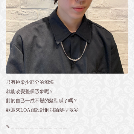
只有挑染少部分的瀏海
就能改變整個形象呢⭐️
對於自己一成不變的髮型膩了嗎？
歡迎來LOA跟設計師討論髮型哦🤗
✎︎＿＿＿＿＿＿＿＿＿＿＿＿