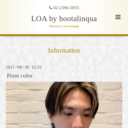
02-2396-5055
LOA by hootalinqua
Welcome to our homepage
Information
2021
/
08
/
30 12:55
Point color