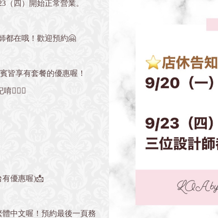
9/23（四）開始正常營業。
師都在哦！歡迎預約🤗
貴賓皆享有套餐的優惠喔！
🏻‍♀️
有優惠喔)📩
繁體中文喔！預約最後一頁務