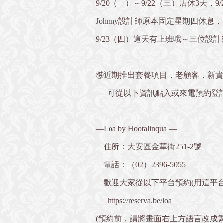
9/20（ㄧ）～9/22（三）店休3天，
Johnny設計師原本固定星期四休息，
9/23（四）這天有上班哦～三位設計
🉐近期推出套餐項目，老顧客，新
可從以下資訊點入或來電預約登記唷💁
—Loa by Hootalinqua —
🔹住所：大安區金華街251-2號
🔸電話：（02）2396-5055
🔹歡迎大家從以下平台預約(用這平台
https://reserva.be/loa
(預約前，請將畫面右上方語言改成