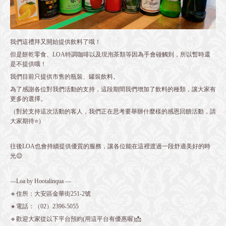
我們這禮拜又開始提供飲料了哦！
但是餅乾零食、LOA特調咖啡以及現泡茶類等因為手會碰觸到，所以暫時還
是不提供哦！
我們目前只提供市售的瓶裝、罐裝飲料。
為了感謝各位對我們活動的支持，這段期間我們增加了飲料的種類，讓大家有
更多的選擇。
（對於支持這次活動的客人，我們正在思考要舉辦什麼樣的感恩回饋活動，請
大家期待⭐️）
往後LOA也會持續提供優質的服務，讓各位能在這裡渡過一段舒適美好的時
光😌
—Loa by Hootalinqua —
🔹住所：大安區金華街251-2號
🔸電話：（02）2396-5055
🔹歡迎大家從以下平台預約(用這平台有優惠喔)📩