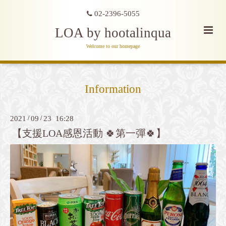
02-2396-5055
LOA by hootalinqua
Welcome to our homepage
Information
2021
/
09
/
23 16:28
【支援LOA感恩活動 🍀第一彈🍀】