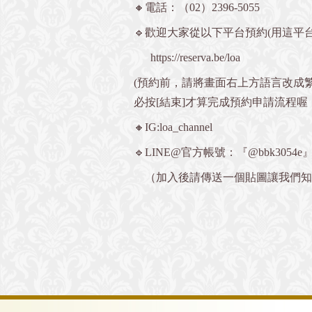
🔸電話：（02）2396-5055
🔹歡迎大家從以下平台預約(用這平台
https://reserva.be/loa
(預約前，請將畫面右上方語言改成
必按[結束]才算完成預約申請流程喔
🔸IG:loa_channel
🔹LINE@官方帳號：『@bbk3054e
（加入後請傳送一個貼圖讓我們知