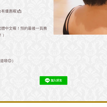
有優惠喔)📩
繁體中文喔！預約最後一頁務
！）
』
道唷😊）