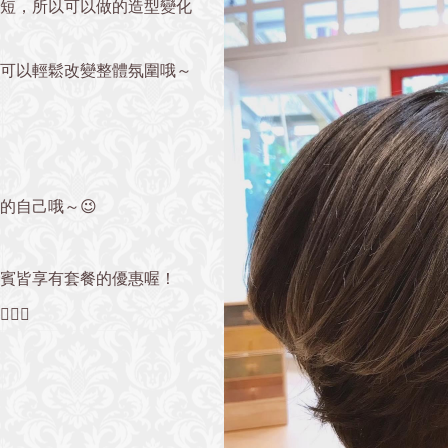
短，所以可以做的造型變化
可以輕鬆改變整體氛圍哦～
的自己哦～😉
貴賓皆享有套餐的優惠喔！
‍♀️