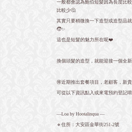
一般都會認為鮑伯短髮因為長度比較
比較少🤔
其實只要稍微換一下造型或造型品就
🧒✨
這也是短髮的魅力所在呢❤️
換個頭髮的造型，就能迎接一個全新
🉐近期推出套餐項目，老顧客，新
可從以下資訊點入或來電預約登記唷💁🏻
—Loa by Hootalinqua —
🔹住所：大安區金華街251-2號