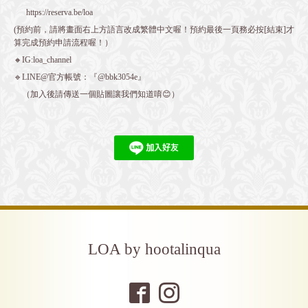
https://reserva.be/loa
(預約前，請將畫面右上方語言改成繁體中文喔！預約最後一頁務必按[結束]才
算完成預約申請流程喔！）
🔸IG:loa_channel
🔹LINE@官方帳號：『@bbk3054e』
（加入後請傳送一個貼圖讓我們知道唷😊）
LOA by hootalinqua