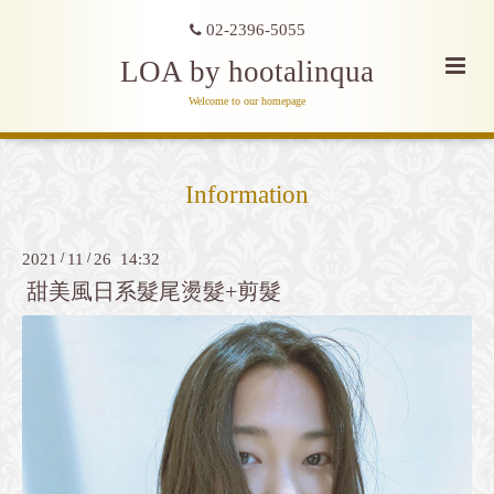
02-2396-5055
LOA by hootalinqua
Welcome to our homepage
Information
2021
/
11
/
26 14:32
甜美風日系髮尾燙髮+剪髮