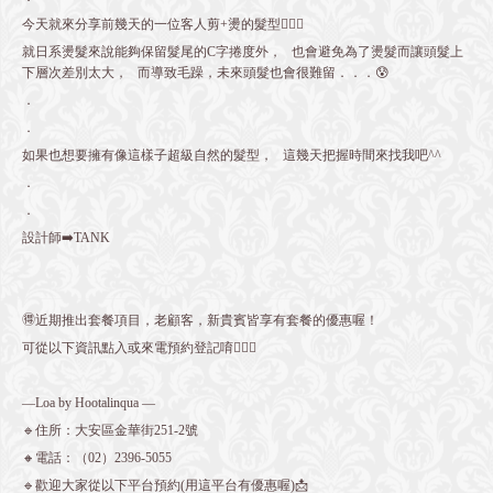
今天就來分享前幾天的一位客人剪+燙的髮型💇🏻‍♀️
就日系燙髮來說能夠保留髮尾的C字捲度外，⠀也會避免為了燙髮而讓頭髮上
下層次差別太大，⠀而導致毛躁，未來頭髮也會很難留．．．😰⠀
．⠀
．⠀
如果也想要擁有像這樣子超級自然的髮型，⠀這幾天把握時間來找我吧^^⠀
．⠀
．⠀
⁡設計師➡️TANK
⠀
🉐近期推出套餐項目，老顧客，新貴賓皆享有套餐的優惠喔！
可從以下資訊點入或來電預約登記唷💁🏻‍♀️
—Loa by Hootalinqua —
🔹住所：大安區金華街251-2號
🔸電話：（02）2396-5055
🔹歡迎大家從以下平台預約(用這平台有優惠喔)📩