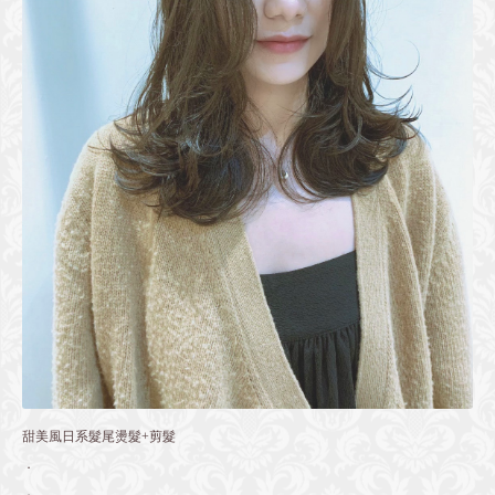
甜美風日系髮尾燙髮+剪髮
．⠀
．⠀