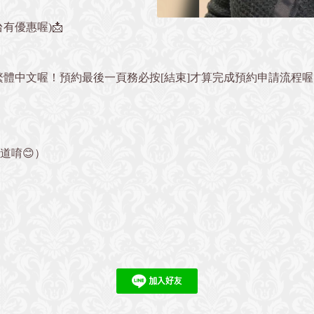
有優惠喔)📩
繁體中文喔！預約最後一頁務必按[結束]才算完成預約申請流程
』
道唷😊）