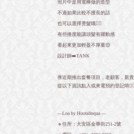
照片中是用電棒做的造型
不過如果比較不擅長的話
也可以選擇燙髮哦👍🏻
有些捲度能讓頭髮有躍動感
看起來更加輕盈不厚重😊
設計師➡️TANK
🉐近期推出套餐項目，老顧客，新
從以下資訊點入或來電預約登記唷💁🏻‍
—Loa by Hootalinqua —
🔹住所：大安區金華街251-2號