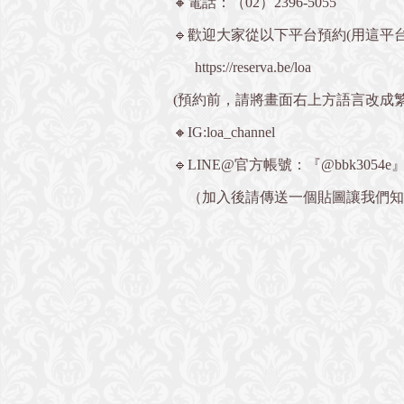
🔸電話：
（02）2396-5055
🔹歡迎大家從以下平台預約(用這平台
https://reserva.be/loa
(預約前，請將畫面右上方語言改成
🔸IG:loa_channel
🔹LINE@官方帳號：『@bbk3054e
（加入後請傳送一個貼圖讓我們知