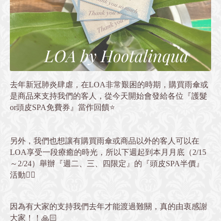
去年新冠肺炎肆虐，在
LOA
非常艱困的時期，購買雨傘或
是商品來支持我們的客人，從今天開始會發給各位『護髮
or
頭皮
SPA
免費券』當作回饋
⭐️
另外，我們也想讓有購買雨傘或商品以外的客人可以在
LOA
享受一段療癒的時光，所以下週起到本月月底（
2/15
～
2/24
）舉
辦『週二、三、四限定』的『頭皮
SPA
半價』
活動
💆‍♂️
因為有大家的支持我們去年才能渡過難關，真的由衷感謝
大家！！
🙏🏻