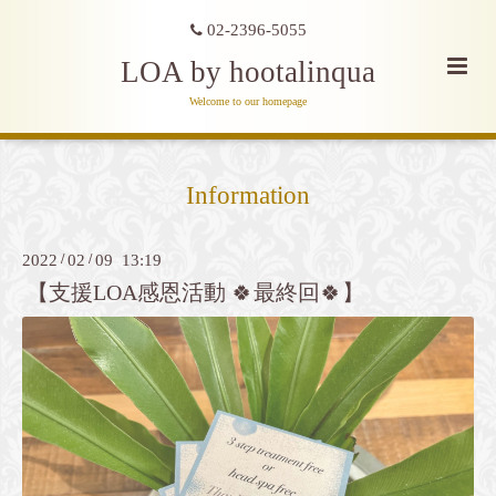
02-2396-5055
LOA by hootalinqua
Welcome to our homepage
Information
2022
/
02
/
09 13:19
【支援LOA感恩活動 🍀最終回🍀】