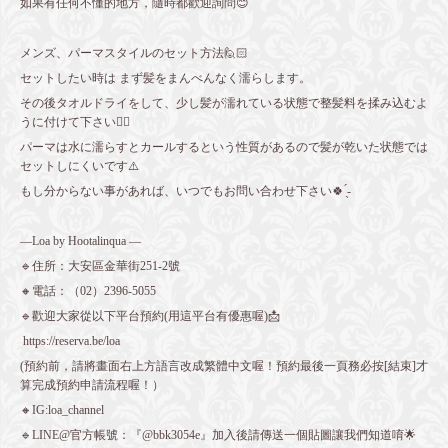
如果有任何不懂的地方，隨時都歡迎詢問😊
メンズ、パーマスタイルのセット方法🙋🏻
セットしたい時は まず髪をまんべんなく濡らします。
その後タオルドライをして、少し髪が濡れている状態で整髪料を揉み込むよ
うに付けて下さい👌🏻
パーマは水に濡らすとカールするという性質があるので髪が乾いた状態では
セットしにくいです⚠️
もし分からない事があれば、いつでもお問い合わせ下さい🍀 ̖́-
—Loa by Hootalinqua —
🔹住所：大安區金華街251-2號
🔸電話：（02）2396-5055
🔹歡迎大家從以下平台預約(用這平台有優惠喔)📩
https://reserva.be/loa
(預約前，請將畫面右上方語言改成繁體中文喔！預約最後一頁務必按[結束]才
算完成預約申請流程喔！）
🔸IG:loa_channel
🔹LINE@官方帳號：『@bbk3054e』加入後請傳送一個貼圖讓我們知道唷🌟