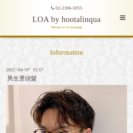
02-2396-5055
LOA by hootalinqua
Welcome to our homepage
Information
2022
/
04
/
07 15:57
男生燙頭髮