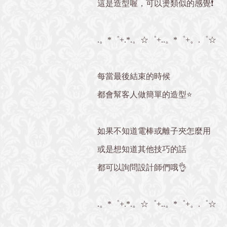
這是造型喔，可以燙類似的感覺❗️
.。*゜+.*.。☆゜+..。*゜+。.゜☆
每當最後結束的時候
都會幫客人做簡單的造型⭐️
如果不知道電棒或離子夾怎麼用
或是想知道其他技巧的話
都可以詢問設計師們哦👌
.。*゜+.*.。☆゜+..。*゜+。.゜☆