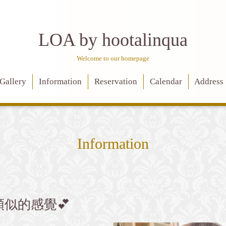
LOA by hootalinqua
Welcome to our homepage
Gallery
Information
Reservation
Calendar
Address
Information
似的感覺💕