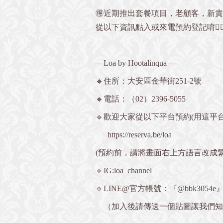
🉐近期推出套餐項目，老顧客，新
從以下資訊點入或來電預約登記唷💁🏻‍
—Loa by Hootalinqua —
🔹住所：大安區金華街251-2號
🔸電話：（02）2396-5055
🔹歡迎大家從以下平台預約(用這平台
https://reserva.be/loa
(預約前，請將畫面右上方語言改成
🔸IG:loa_channel
🔹LINE@官方帳號：『@bbk3054e
（加入後請傳送一個貼圖讓我們知