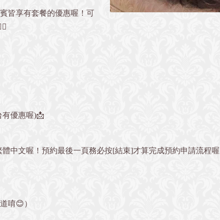
貴賓皆享有套餐的優惠喔！可
♀️
有優惠喔)📩
繁體中文喔！預約最後一頁務必按[結束]才算完成預約申請流程
』
道唷😊）