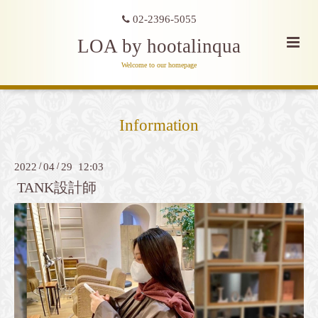
02-2396-5055
LOA by hootalinqua
Welcome to our homepage
Information
2022
/
04
/
29 12:03
TANK設計師