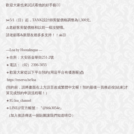
歡迎大家也來試試看他的好手藝✌🏻
✂️5/1（日）起，TANK設計師剪髮價格調整為1,300元。
⚠️老顧客剪髮價格和以前一樣沒變哦。
請老顧客&新朋友都多多支持！！🙏🏻
—Loa by Hootalinqua —
🔹住所：大安區金華街251-2號
🔸電話：（02）2396-5055
🔹歡迎大家從以下平台預約(用這平台有優惠喔)📩
https://reserva.be/loa
(預約前，請將畫面右上方語言改成繁體中文喔！預約最後一頁務必按[結束]才
算完成預約申請流程喔！）
🔸IG:loa_channel
🔹LINE@官方帳號：『@bbk3054e』
（加入後請傳送一個貼圖讓我們知道唷😊）