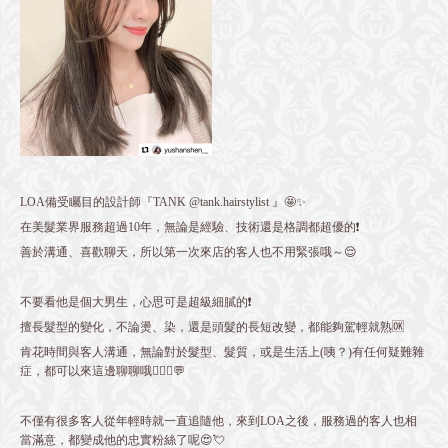
LOA備受矚目的設計師『TANK @tank.hairstylist 』🤩✨
在美髮業界服務超過10年，無論是經驗、技術還是格調都超優的❗️
善於溝通、喜歡聊天，所以第一次來店的客人也不用緊張哦～😌
不要看他是個大男生，心思可是超級細膩的❗️
擅長髮型的變化，不論燙、染，還是頭髮的長短改變，都能夠駕輕就熟🆗
肯花時間與客人溝通，無論對於髮型、髮質，或是生活上(咦？)有任何疑難雜
症，都可以來這邊聊聊哦💁🏻‍♂️💬
不僅有很多客人從年輕時就一直追隨他，來到LOA之後，服務過的客人也相
當滿意，都變成他的忠實粉絲了呢😍💘