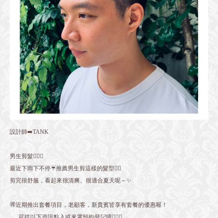
設計師➡️TANK
男生剪髮💇🏻‍♂️
最近下雨下不停☔️推薦男生剪這樣的髮型👍🏻
剪完很舒服，看起來很清爽、很適合夏天呢～✨
🉐近期推出套餐項目，老顧客，新貴賓皆享有套餐的優惠喔！
可從以下資訊點入或來電預約登記唷💁🏻‍♀️