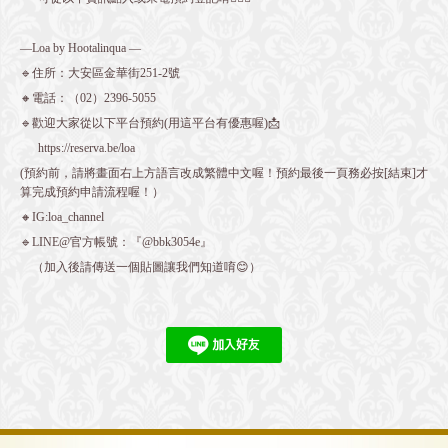
—Loa by Hootalinqua —
🔹住所：大安區金華街251-2號
🔸電話：（02）2396-5055
🔹歡迎大家從以下平台預約(用這平台有優惠喔)📩
https://reserva.be/loa
(預約前，請將畫面右上方語言改成繁體中文喔！預約最後一頁務必按[結束]才
算完成預約申請流程喔！）
🔸IG:loa_channel
🔹LINE@官方帳號：『@bbk3054e』
（加入後請傳送一個貼圖讓我們知道唷😊）