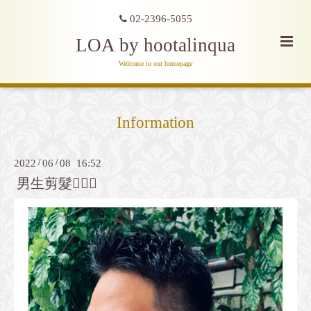
02-2396-5055
LOA by hootalinqua
Welcome to our homepage
Information
2022
/
06
/
08 16:52
男生剪髮💇🏻‍♂️