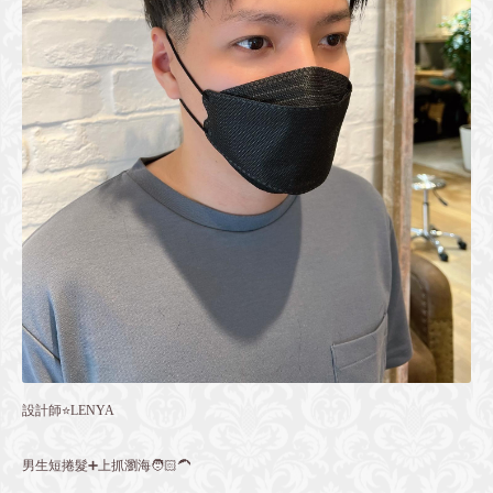
設計師⭐️LENYA
男生短捲髮➕上抓瀏海🧑🏻‍🦱