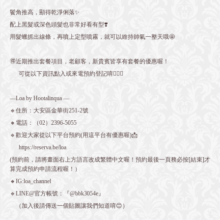
鬢角推高，顯得乾淨俐落✨
配上黑髮或深色頭髮也非常好看有型❣️
用髮蠟抓出線條，再噴上定型噴霧，就可以維持帥氣一整天哦🤩
🉐近期推出套餐項目，老顧客，新貴賓皆享有套餐的優惠喔！
可從以下資訊點入或來電預約登記唷💁🏻‍♀️
—Loa by Hootalinqua —
🔹住所：大安區金華街251-2號
🔸電話：（02）2396-5055
🔹歡迎大家從以下平台預約(用這平台有優惠喔)📩
https://reserva.be/loa
(預約前，請將畫面右上方語言改成繁體中文喔！預約最後一頁務必按[結束]才
算完成預約申請流程喔！）
🔸IG:loa_channel
🔹LINE@官方帳號：『@bbk3054e』
（加入後請傳送一個貼圖讓我們知道唷😊）