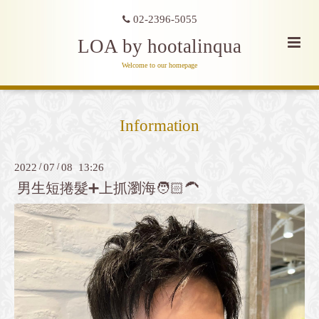
02-2396-5055
LOA by hootalinqua
Welcome to our homepage
Information
2022
/
07
/
08 13:26
男生短捲髮➕上抓瀏海🧑🏻‍🦱