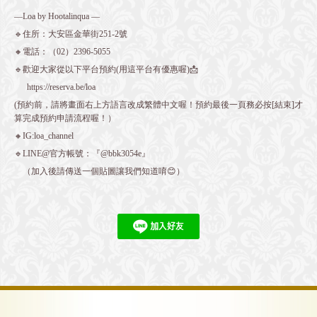
—Loa by Hootalinqua —
🔹住所：大安區金華街251-2號
🔸電話：（02）2396-5055
🔹歡迎大家從以下平台預約(用這平台有優惠喔)📩
https://reserva.be/loa
(預約前，請將畫面右上方語言改成繁體中文喔！預約最後一頁務必按[結束]才
算完成預約申請流程喔！）
🔸IG:loa_channel
🔹LINE@官方帳號：『@bbk3054e』
（加入後請傳送一個貼圖讓我們知道唷😊）