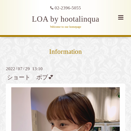
02-2396-5055
LOA by hootalinqua
Welcome to our homepage
Information
2022
/
07
/
29 13:10
ショート ボブ💕