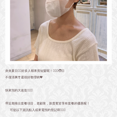
炎炎夏日❤️‍🔥好多人都來剪短髮呢！💇🏻‍♀️🧒🏻
不僅清爽🎐還很好整理喲💖
快來預約大改造🙋🏻‍♀️
🉐近期推出套餐項目，老顧客，新貴賓皆享有套餐的優惠喔！
可從以下資訊點入或來電預約登記唷💁🏻‍♀️