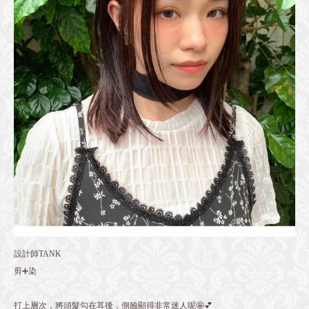
設計師TANK
剪➕染
打上層次，將頭髮勾在耳後，側臉顯得非常迷人呢🤩💕