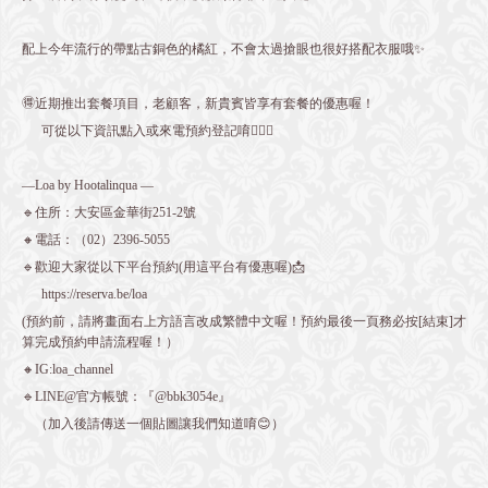
配上今年流行的帶點古銅色的橘紅，不會太過搶眼也很好搭配衣服哦✨
🉐近期推出套餐項目，老顧客，新貴賓皆享有套餐的優惠喔！
可從以下資訊點入或來電預約登記唷💁🏻‍♀️
—Loa by Hootalinqua —
🔹住所：大安區金華街251-2號
🔸電話：（02）2396-5055
🔹歡迎大家從以下平台預約(用這平台有優惠喔)📩
https://reserva.be/loa
(預約前，請將畫面右上方語言改成繁體中文喔！預約最後一頁務必按[結束]才
算完成預約申請流程喔！）
🔸IG:loa_channel
🔹LINE@官方帳號：『@bbk3054e』
（加入後請傳送一個貼圖讓我們知道唷😊）