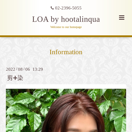
02-2396-5055
LOA by hootalinqua
Welcome to our homepage
Information
2022
/
08
/
06 13:29
剪➕染