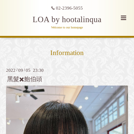
02-2396-5055
LOA by hootalinqua
Welcome to our homepage
Information
2022
/
09
/
05 23:30
黑髮✖️鮑伯頭