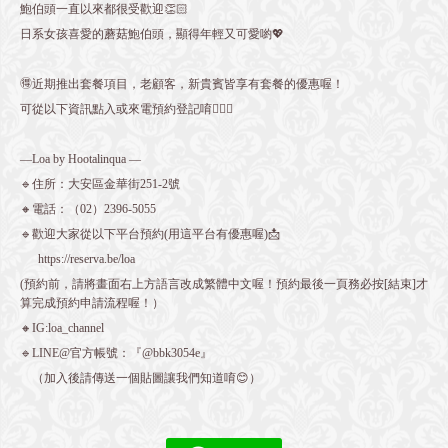
鮑伯頭一直以來都很受歡迎👏🏻
日系女孩喜愛的蘑菇鮑伯頭，顯得年輕又可愛喲💖
🉐近期推出套餐項目，老顧客，新貴賓皆享有套餐的優惠喔！
可從以下資訊點入或來電預約登記唷💁🏻‍♀️
—Loa by Hootalinqua —
🔹住所：大安區金華街251-2號
🔸電話：（02）2396-5055
🔹歡迎大家從以下平台預約(用這平台有優惠喔)📩
https://reserva.be/loa
(預約前，請將畫面右上方語言改成繁體中文喔！預約最後一頁務必按[結束]才
算完成預約申請流程喔！）
🔸IG:loa_channel
🔹LINE@官方帳號：『@bbk3054e』
（加入後請傳送一個貼圖讓我們知道唷😊）